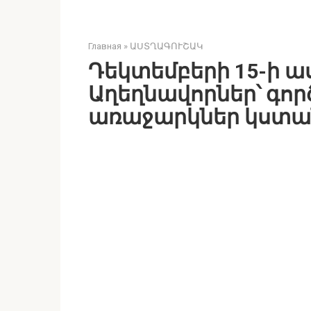
Главная
»
ԱՍՏՂԱԳՈՒՇԱԿ
Դեկտեմբերի 15-ի ա
Աղեղնավորներ՝ գո
առաջարկներ կստ