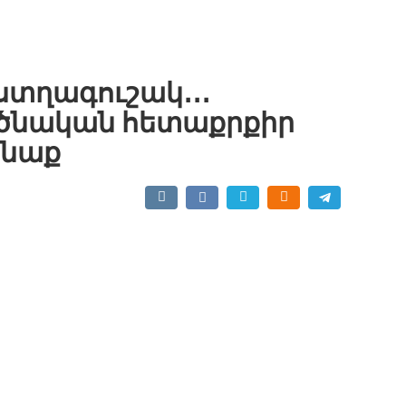
ստղագուշակ․․․
րծնական հետաքրքիր
անաք