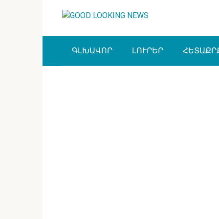
Перейти
к
контенту
ԳԼԽԱՎՈՐ
ԼՈՒՐԵՐ
ՀԵՏԱՔՐ