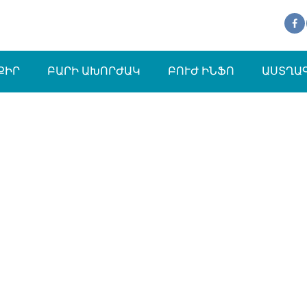
ՔԻՐ
ԲԱՐԻ ԱԽՈՐԺԱԿ
ԲՈՒԺ ԻՆՖՈ
ԱՍՏՂԱ