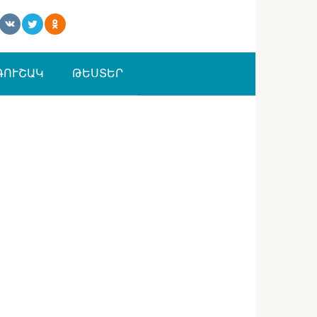
ԳՈՒՇԱԿ
ԹԵՍՏԵՐ