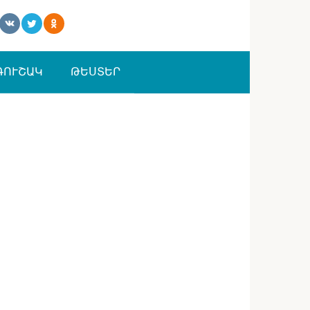
ԳՈՒՇԱԿ
ԹԵՍՏԵՐ