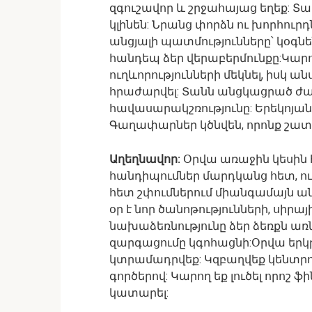
զգուշավոր և շրջահայաց եղեք: 
կլինեն: Նրանց փորձն ու խորհուր
անցյալի պատմությունները՝ կօգն
հանդեպ ձեր վերաբերմունքը:Կա
ուղևորությունների մեկնել, իսկ 
հրաժարվել: Տանն անցկացրած ժա
հավասարակշռությունը: Երեկոյան 
Գաղափարներ կծնվեն, որոնք շատ 
Աղեղնավոր:
Օրվա առաջին կեսին 
հանդիպումներ մարդկանց հետ, ու
հետ շփումներում միանգամայն ան
օր է նոր ծանոթությունների, սիր
նախաձեռնությունը ձեր ձեռքն առն
զարգացումը կգոհացնի:Օրվա երկ
կտրամադրվեք: Կզբաղվեք կենտր
գործերով: Կարող եք լուծել որոշ 
կատարել: