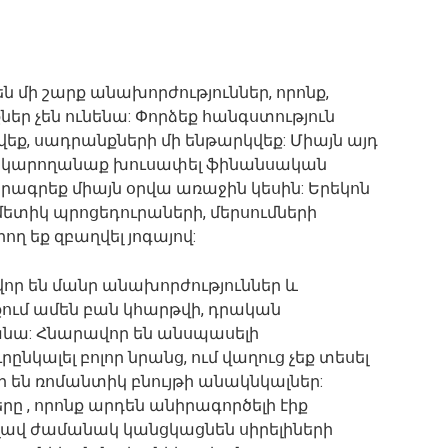
 մի շարք անախորժություններ, որոնք,
ր չեն ունենա: Փորձեք հանգստություն
վեք, սադրանքների մի ենթարկվեք: Միայն այդ
 և կկարողանաք խուսափել ֆինանսական
ծրագրեք միայն օրվա առաջին կեսին: Երեկոն
ետիկ պրոցեդուրաների, մերսումների
ղ եք զբաղվել յոգայով:
որ են մանր անախորժություններ և
քում ամեն բան կհարթվի, դրական
անա: Հնարավոր են անսպասելի
ւրընկալել բոլոր նրանց, ում վաղուց չեք տեսել
ր են ռոմանտիկ բնույթի անակնկալներ:
, որոնք արդեն անիրագործելի էիք
 լավ ժամանակ կանցկացնեն սիրելիների