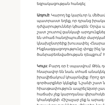
եզրակացության հանգել:
Առյուծ:
Կարող եք կարևոր և մեծամ
պատրաստ եղեք, որ դրանց իրակ
դժվարություններ կծագեն: Օրվա 
շատ շուտով ցանկալի արդյունքն
են տհաճ հանդիպումներ մարդկանց
կնախընտրեիք խուսափել: Հնարա
Ինքնազգացողությունը փոքչ-ինչ 
ծանրաբեռնվածության դեպքում՝ հ
Կույս:
Բարդ օր է սպասվում: Թեև 
հնարավոր են նաև տհաճ անակնկա
իրավիճակում կհայտնվեք: Որոշ գ
գործարքներ կկնքեք: Նշանի շատ ն
հիասթափություն ապրել:Այսօր չա
հաճախ չեք կարողանա վերահսկել 
կհանգեցնի: Հիշաչար չեք և արագ