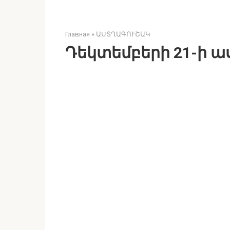
Главная
»
ԱՍՏՂԱԳՈՒՇԱԿ
Դեկտեմբերի 21-ի 