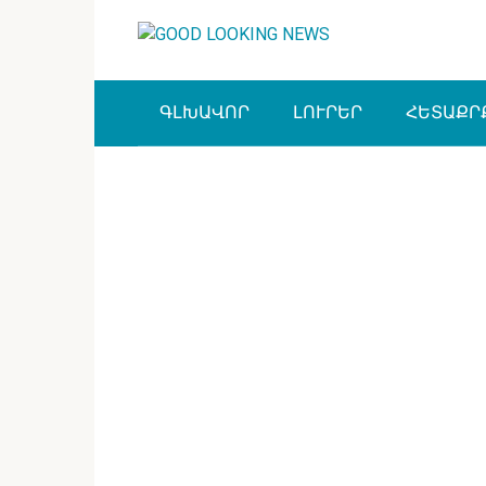
Перейти
к
контенту
ԳԼԽԱՎՈՐ
ԼՈՒՐԵՐ
ՀԵՏԱՔՐ