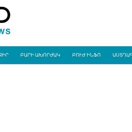
ՔԻՐ
ԲԱՐԻ ԱԽՈՐԺԱԿ
ԲՈՒԺ ԻՆՖՈ
ԱՍՏՂԱ