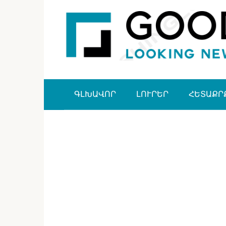
Перейти
к
контенту
ԳԼԽԱՎՈՐ
ԼՈՒՐԵՐ
ՀԵՏԱՔՐ