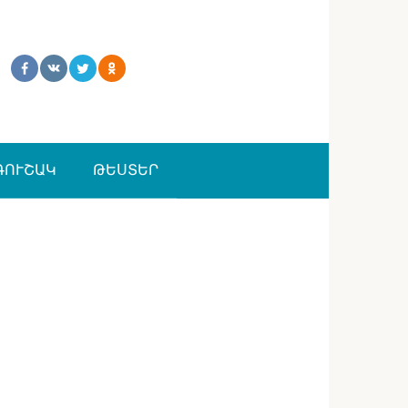
ԳՈՒՇԱԿ
ԹԵՍՏԵՐ