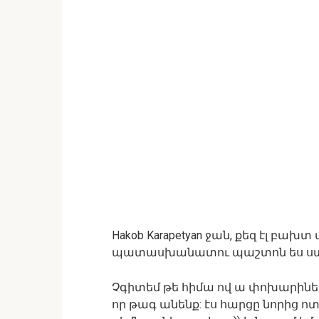
Hakob Karapetyan ջան, քեզ էլ բա
պատասխանատու պաշտոն ես ստ
Չգիտեմ թե հիմա ով ա փոխարինել
որ թագ անենք: էս հարցը նորից ո