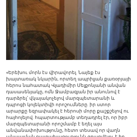
«Երեխու մորն էս վիրավորել. Նայեք էս
խայտառակ նկարին, որտեղ ապրիլյան քառօրյայի
հերոս նահատակ Վլադիմիր Մելքոնյանի անվան
դասասենյակը, ոմն Ջամբազյան իր անունով է
դարձրել՝ վկայակոչելով մարզպետարանի և
դպրոցի կոլեկտիվի որոշումները. իր ստոր
արարքը եզրափակել է հերոսի մորը քաշքշելով ու
հայհոյելով. հպարտությամբ տեղադրել էր, որ իբր
մարզպետարանի որոշմամբ է եղել այս
անվանափոխությունը, հետո տեսավ որ վաղն
անպայման դատախազությունն զբաղվելու է իր