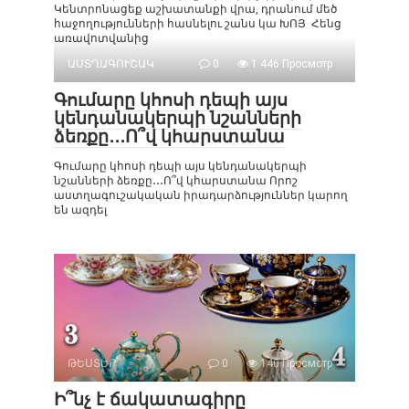
Կենտրոնացեք աշխատանքի վրա, դրանում մեծ
հաջողությունների հասնելու շանս կա ԽՈՅ Հենց
առավոտվանից
ԱՍՏՂԱԳՈՒՇԱԿ
0
1 446 Просмотр
Գումարը կհոսի դեպի այս
կենդանակերպի նշանների
ձեռքը․․․Ո՞վ կհարստանա
Գումարը կհոսի դեպի այս կենդանակերպի
նշանների ձեռքը․․․Ո՞վ կհարստանա Որոշ
աստղագուշակական իրադարձություններ կարող
են ազդել
ԹԵՍՏԵՐ
0
140 Просмотр
Ի՞նչ է ճակատագիրը