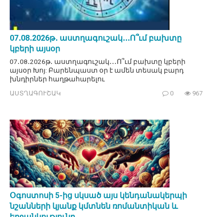
07․08․2026թ․ աստղագուշակ․․․Ո՞ւմ բախտը
կբերի այսօր
07․08․2026թ․ աստղագուշակ․․․Ո՞ւմ բախտը կբերի
այսօր Խոյ: Բարենպաստ օր է ամեն տեսակ բարդ
խնդիրներ հաղթահարելու
ԱՍՏՂԱԳՈՒՇԱԿ
0
967
Օգոստոսի 5-ից սկսած այս կենդանակերպի
նշանների կյանք կմտնեն ռոմանտիկան և
երջանկությունը․․․