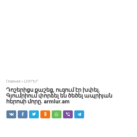
Главная
»
ԼՈՒՐԵՐ
Դոշերիցս քաշեց, ուզում էր խփել.
Գյումրիում փորձել են ծեծել ապրիյան
հերոսի մորը. armlur.am