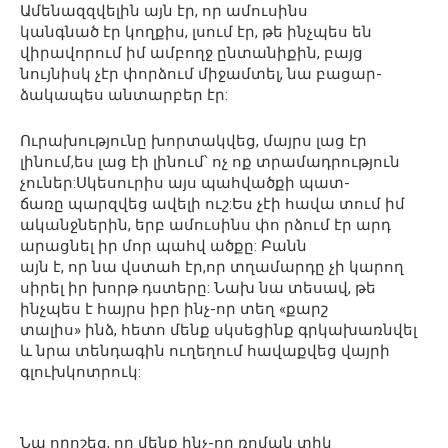
Ամենազզվելին այն էր, որ ամուսինս
կանգնած էր կողքիս, լսում էր, թե ինչպես են
վիրավորում իմ ամբողջ ընտանիքին, բայց
նույնիսկ չէր փորձում միջամտել, նա բացար-
ձակապես անտարբեր էր:
Ուրախությունը խորտակվեց, մայրս լաց էր
լինում,ես լաց էի լինում՝ ոչ ոք տրամադրություն
չուներ:Սկեսուրիս այս պահվածքի պատ-
ճառը պարզվեց ավելի ուշ:Ես չէի հավա տում իմ
ականջներին, երբ ամուսինս փո րձում էր արդ
արացնել իր մոր պահվ ածքը: Բանն
այն է, որ նա վստահ էր,որ տղամարդը չի կարող
սիրել իր խորթ դստերը: Նախ նա տեսավ, թե
ինչպես է հայրս իբր ինչ-որ տեղ «քարշ
տալիս» ինձ, հետո մենք սկսեցինք գրկախառնվել
և նրա տենդագին ուղեղում հավաքվեց վայրի
գլուխկոտրուկ:
Նա որոշեց, որ մենք ինչ-որ ռոման տիկ