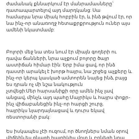
ժամանակ քննարկում էր մանրամասները՝
դատապարտելով այդ մարդկանց: Սա
համարյա նրա միակ հոբբին էր, և ինձ թվում էր, որ
նա ինչ-որ անառողջ հետաքրքրություն ուներ այս
ամենի նկատմամբ:
Բոլորի մեջ նա տես նում էր միայն գողերի ու
դավա ճանների, նրա աչքում բոլորը ծայր
աստիճան հիմար էին: Երբ իմա ցավ, որ ինձ
դաստի արակել է խորթ հայրս, նա շրջեց աչքերը և
ինչ-որ կերպ կասկած ամտորեն նայեց ինձ, բայց
ես դրան ոչ մի նշա նակություն
չտվեցի:Մեր հարսանիքի օրը ամեն ինչ լավ
անցավ, մինչև այդ պահը:Մայրիկս և հայրս փոքր-
ինչ վիճաբանեցին ինչ-որ հարցի շուրջ,
հայրիկս նյարդայնացավ և դուրս եկավ
ռեստորանի բակ:
Ես իսկապես չէի ուզում, որ ծնողներս նման օրով
վիճեին,ես գնացի հայրիկիս մոտ և բռնեցի նրա