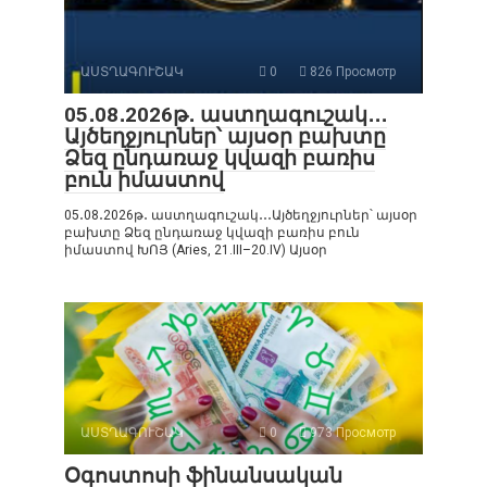
ԱՍՏՂԱԳՈՒՇԱԿ
0
826 Просмотр
05․08․2026թ․ աստղագուշակ․․․
Այծեղջյուրներ՝ այսօր բախտը
Ձեզ ընդառաջ կվազի բառիս
բուն իմաստով
05․08․2026թ․ աստղագուշակ․․․Այծեղջյուրներ՝ այսօր
բախտը Ձեզ ընդառաջ կվազի բառիս բուն
իմաստով ԽՈՅ (Aries, 21.III–20.IV) Այսօր
ԱՍՏՂԱԳՈՒՇԱԿ
0
973 Просмотр
Օգոստոսի ֆինանսական