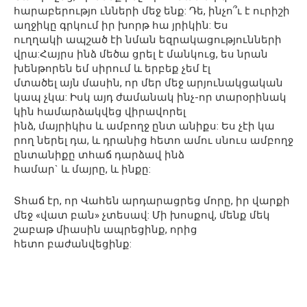
հարաբերությո ւնների մեջ ենք: Դե, ինչո՞ւ է ուրիշի
աղջիկը գրկում իր խորթ հա յրիկին: Ես
ուղղակի ապշած էի նման եզրակացությունների
վրա:Հայրս ինձ մեծա ցրել է մանկուց, ես նրան
խենթորեն եմ սիրում և երբեք չեմ էլ
մտածել այն մասին, որ մեր մեջ արյունակցական
կապ չկա: Իսկ այդ ժամանակ ինչ-որ տարօրինակ
կին համարձակվեց վիրավորել
ինձ, մայրիկիս և ամբողջ ընտ անիքս: Ես չէի կա
րող ներել դա, և դրանից հետո ամու սնուս ամբողջ
ընտանիքը տհաճ դարձավ ինձ
համար` և մայրը, և ինքը:
Տհաճ էր, որ Վահեն արդարացրեց մորը, իր վարքի
մեջ «վատ բան» չտեսավ: Մի խոսքով, մենք մեկ
շաբաթ միասին ապրեցինք, որից
հետո բաժանվեցինք: