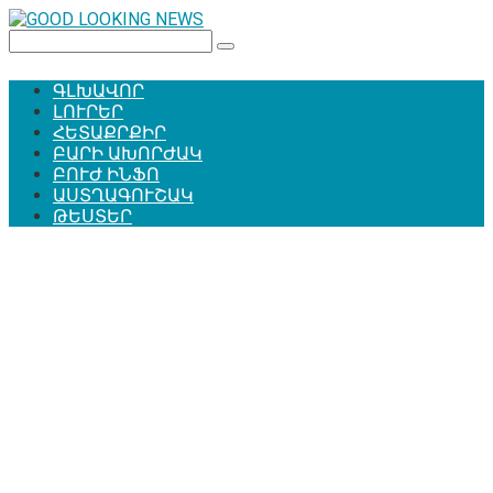
Перейти
к
Поиск:
контенту
ԳԼԽԱՎՈՐ
ԼՈՒՐԵՐ
ՀԵՏԱՔՐՔԻՐ
ԲԱՐԻ ԱԽՈՐԺԱԿ
ԲՈՒԺ ԻՆՖՈ
ԱՍՏՂԱԳՈՒՇԱԿ
ԹԵՍՏԵՐ