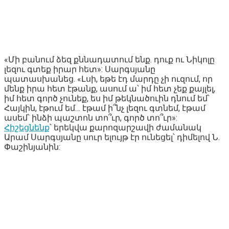
«Մի բանում ձեզ քննադատում ենք. դուք ու Նիկոլը
լեզու գտեք իրար հետ»: Սարգսյանը
պատասխանեց. «Լսի, եթե էդ մարդը չի ուզում, որ
մենք իրա հետ էթանք, ասում ա՝ իմ հետ չեք քայլել,
իմ հետ գործ չունեք, ես իմ թեկնածուին դնում եմ՝
Հայկին, էթում եմ… էթամ ի՞նչ լեզու գտնեմ, էթամ
ասեմ՝ ինձի պաշտոն տո՞ւր, գործ տո՞ւր»:
Հիշեցնենք
՝ երեկվա քարոզարշավի ժամանակ
Արամ Սարգսյանը սուր ելույթ էր ունեցել՝ դիմելով Ն.
Փաշինյանին: