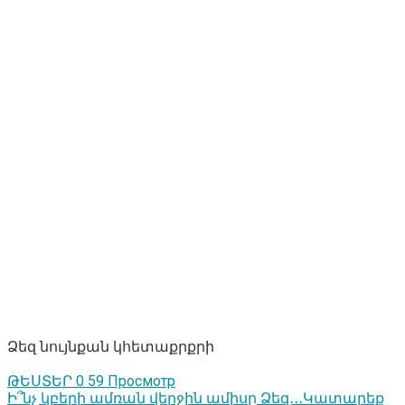
Ձեզ նույնքան կհետաքրքրի
ԹԵՍՏԵՐ
0
59 Просмотр
Ի՞նչ կբերի ամռան վերջին ամիսը Ձեզ․․․Կատարեք