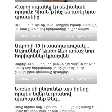
Հայրը սպանել էր սեփական
որդուն: Գիտե՞ք ինչ են գտել նրա
գրպանից
Այս պատմությունը միայն փոքրիկ Իվանի մասին չէ,
այլ նաև շատ ուրիշ երեխաների, ովքեր ապրում
ԱՍՏՂԱԳՈՒՇԱԿ
0
4 479 Просмотр
Ապրիլի 13-ի աստղագուշակ․․․
Առյուծներ՝ Այսօր Ձեր առաջ նոր
հորիզոններ կբացվեն
Ապրիլի 13-ի աստղագուշակ․․․Առյուծներ՝ Այսօր Ձեր
առաջ նոր հորիզոններ կբացվեն Խոյ: Այսօր
ցանկություն կունենաք զբաղվելու
ՀԵՏԱՔՐՔԻՐ
0
328 Просмотр
Երբեք մի ընդունեք այս իրերը
որպես նվեր և դրանով
պահպանեք Ձեզ…
Մենք սիրում ենք նվերներ ստանալ, բայց պետք է
միշտ ուշադիր լինել, որ այդ նվերները