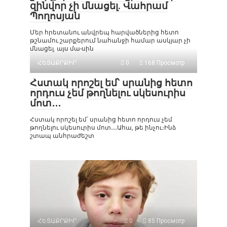
զինվոր չի մնացել. Վահրամ
Պողոսյան
Մեր հրետանու անվրեպ հարվածներից հետո
թշնամու շարքերում նահանջի համար ասկյար չի
մնացել. այս մա-սին
ՀԵՏԱՔՐՔԻՐ
0
168 Просмотр
Հստակ որոշել եմ՝ սրանից հետո
որդուս չեմ թողնելու սկեսուրիս
մոտ․․․
Հստակ որոշել եմ՝ սրանից հետո որդուս չեմ
թողնելու սկեսուրիս մոտ․․․Ահա, թե ինչու։Ինձ
շտապ անհրաժեշտ
ՀԵՏԱՔՐՔԻՐ
0
85 Просмотр