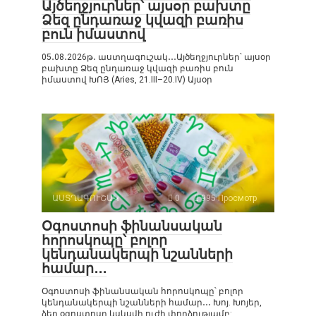
Այծեղջյուրներ՝ այսօր բախտը
Ձեզ ընդառաջ կվազի բառիս
բուն իմաստով
05․08․2026թ․ աստղագուշակ․․․Այծեղջյուրներ՝ այսօր
բախտը Ձեզ ընդառաջ կվազի բառիս բուն
իմաստով ԽՈՅ (Aries, 21.III–20.IV) Այսօր
ԱՍՏՂԱԳՈՒՇԱԿ
0
995 Просмотр
Օգոստոսի ֆինանսական
հորոսկոպը՝ բոլոր
կենդանակերպի նշանների
համար․․․
Օգոստոսի ֆինանսական հորոսկոպը՝ բոլոր
կենդանակերպի նշանների համար․․․ Խոյ. Խոյեր,
ձեր օգոստոսը կսկսվի ուժի փորձությամբ: