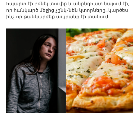
հպարտ էի բռնել տուփը և անընդհատ նայում էի,
որ հանկարծ մեջից չընկ-նեն կտորները…կարծես
ինչ-որ թանկարժեք ապրանք էի տանում: