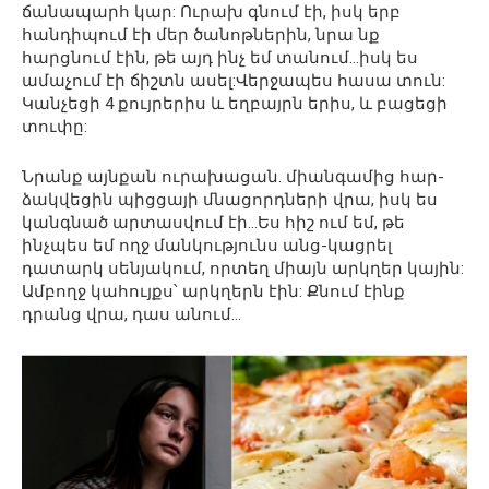
ճանապարհ կար: Ուրախ գնում էի, իսկ երբ
հանդիպում էի մեր ծանոթներին, նրա նք
հարցնում էին, թե այդ ինչ եմ տանում…իսկ ես
ամաչում էի ճիշտն ասել:Վերջապես հասա տուն:
Կանչեցի 4 քույրերիս և եղբայրն երիս, և բացեցի
տուփը:
Նրանք այնքան ուրախացան. միանգամից հար-
ձակվեցին պիցցայի մնացորդների վրա, իսկ ես
կանգնած արտասվում էի…Ես հիշ ում եմ, թե
ինչպես եմ ողջ մանկությունս անց-կացրել
դատարկ սենյակում, որտեղ միայն արկղեր կային:
Ամբողջ կահույքս՝ արկղերն էին: Քնում էինք
դրանց վրա, դաս անում…