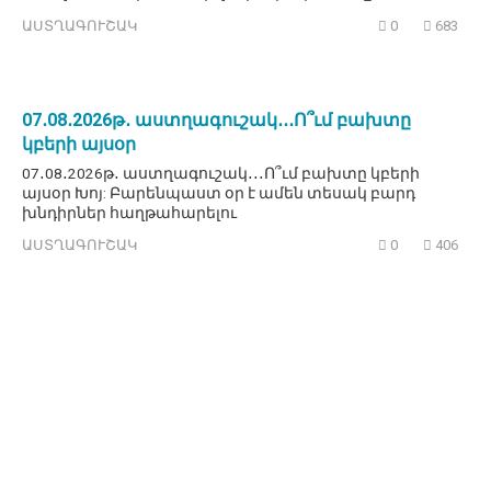
ԱՍՏՂԱԳՈՒՇԱԿ
0
683
07․08․2026թ․ աստղագուշակ․․․Ո՞ւմ բախտը
կբերի այսօր
07․08․2026թ․ աստղագուշակ․․․Ո՞ւմ բախտը կբերի
այսօր Խոյ: Բարենպաստ օր է ամեն տեսակ բարդ
խնդիրներ հաղթահարելու
ԱՍՏՂԱԳՈՒՇԱԿ
0
406