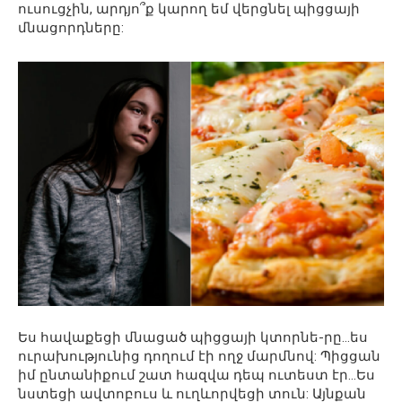
ուսուցչին, արդյո՞ք կարող եմ վերցնել պիցցայի
մնացորդները:
Ես հավաքեցի մնացած պիցցայի կտորնե-րը…ես
ուրախությունից դողում էի ողջ մարմնով: Պիցցան
իմ ընտանիքում շատ հազվա դեպ ուտեստ էր…Ես
նստեցի ավտոբուս և ուղևորվեցի տուն: Այնքան