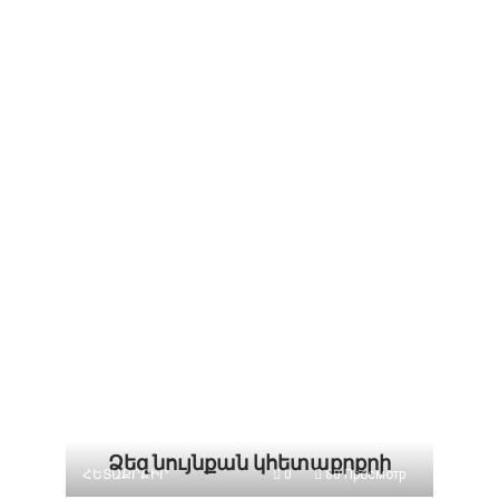
Ձեզ նույնքան կհետաքրքրի
ՀԵՏԱՔՐՔԻՐ
0
80 Просмотр