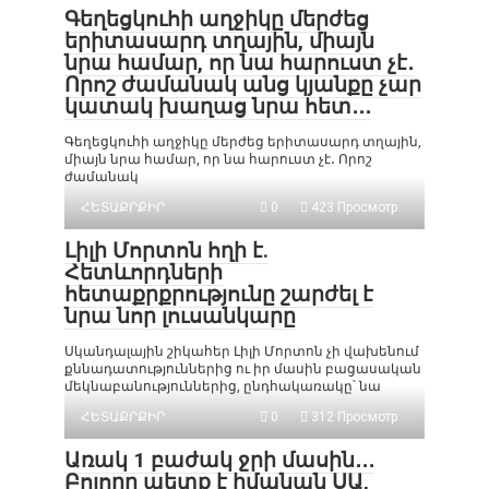
Գեղեցկուհի աղջիկը մերժեց
երիտասարդ տղային, միայն
նրա համար, որ նա հարուստ չէ․
Որոշ ժամանակ անց կյանքը չար
կատակ խաղաց նրա հետ․․․
Գեղեցկուհի աղջիկը մերժեց երիտասարդ տղային,
միայն նրա համար, որ նա հարուստ չէ․ Որոշ
ժամանակ
ՀԵՏԱՔՐՔԻՐ
0
423 Просмотр
Լիլի Մորտոն հղի է.
Հետևորդների
հետաքրքրությունը շարժել է
նրա նոր լուսանկարը
Սկանդալային շիկահեր Լիլի Մորտոն չի վախենում
քննադատություններից ու իր մասին բացասական
մեկնաբանություններից, ընդհակառակը՝ նա
ՀԵՏԱՔՐՔԻՐ
0
312 Просмотр
Առակ 1 բաժակ ջրի մասին․․․
Բոլորը պետք է իմանան ՍԱ,