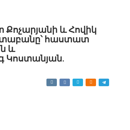
տ Քոչարյանի և Հովիկ
ստաբանը՝ հաստատ
ն և
 Կոստանյան.