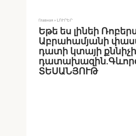
Главная
»
ԼՈՒՐԵՐ
Եթե ես լինեի Ռոբեր
Աբրահամյանի փա
դատի կտայի քննիչի
դատախազին.Գևորգ
ՏԵՍԱՆՅՈՒԹ