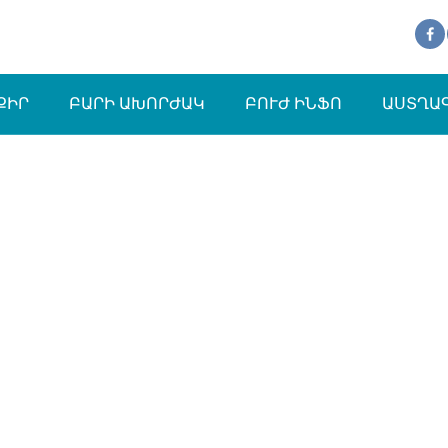
ՔԻՐ
ԲԱՐԻ ԱԽՈՐԺԱԿ
ԲՈՒԺ ԻՆՖՈ
ԱՍՏՂԱ