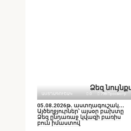
Ձեզ նույն
ԱՍՏՂԱԳՈՒՇԱԿ
0
798 Просмотр
05․08․2026թ․ աստղագուշակ․․․
Այծեղջյուրներ՝ այսօր բախտը
Ձեզ ընդառաջ կվազի բառիս
բուն իմաստով