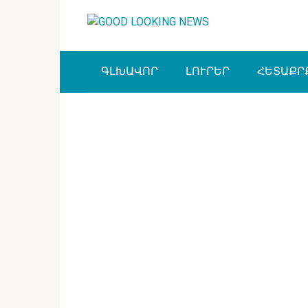
Перейти
к
контенту
ԳԼԽԱՎՈՐ
ԼՈՒՐԵՐ
ՀԵՏԱՔՐ