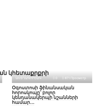
քան կհետաքրքրի
ԱՍՏՂԱԳՈՒՇԱԿ
0
871 Просмотр
Օգոստոսի ֆինանսական
հորոսկոպը՝ բոլոր
կենդանակերպի նշանների
համար․․․