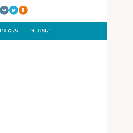
ԳՈՒՇԱԿ
ԹԵՍՏԵՐ