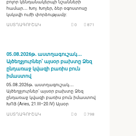
բոլոր կենդանակերպի նշանների
համար․․․ Խոյ. Խոյեր, ձեր օգոստոսը
կսկսվի ուժի փորձությամբ:
ԱՍՏՂԱԳՈՒՇԱԿ
0
871
05․08․2026թ․ աստղագուշակ․․․
Այծեղջյուրներ՝ այսօր բախտը Ձեզ
ընդառաջ կվազի բառիս բուն
իմաստով
05․08․2026թ․ աստղագուշակ․․․
Այծեղջյուրներ՝ այսօր բախտը Ձեզ
ընդառաջ կվազի բառիս բուն իմաստով
ԽՈՅ (Aries, 21.III–20.IV) Այսօր
ԱՍՏՂԱԳՈՒՇԱԿ
0
798