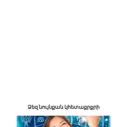
Ձեզ նույնքան կհետաքրքրի