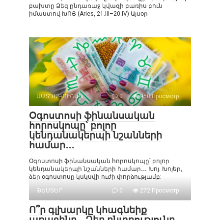
բախտը Ձեզ ընդառաջ կվազի բառիս բուն
իմաստով ԽՈՅ (Aries, 21.III–20.IV) Այսօր
ԱՍՏՂԱԳՈՒՇԱԿ
0
950 Просмотр
Օգոստոսի ֆինանսական
հորոսկոպը՝ բոլոր
կենդանակերպի նշանների
համար․․․
Օգոստոսի ֆինանսական հորոսկոպը՝ բոլոր
կենդանակերպի նշանների համար․․․ Խոյ. Խոյեր,
ձեր օգոստոսը կսկսվի ուժի փորձությամբ:
ԹԵՍՏԵՐ
0
272 Просмотр
Ո՞ր գլխարկը կհագնեիք
առաջինը․․․Ձեր ընտրությունը