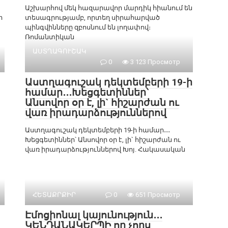
Աշխարհով մեկ հազարավոր մարդիկ հիանում են
ր
տեսագրությամբ, որտեղ սիրահարված
պինգվինները զբոսնում են լողափով։
Ռոմանտիկան
ԱՍՏՂԱԳՈՒՇԱԿ
0
3 123 Просмотр
Աստղագուշակ դեկտեմբերի 19-ի
համար․․․Խեցգետիններ՝
Անսովոր օր է, լի` հիշարժան ու
վառ իրադարձություններով
Աստղագուշակ դեկտեմբերի 19-ի համար․․․
Խեցգետիններ՝ Անսովոր օր է, լի` հիշարժան ու
վառ իրադարձություններով Խոյ. Հակասական
ՀԵՏԱՔՐՔԻՐ
0
651 Просмотр
Էմոցիոնալ կայունություն․․․
ԿԵՆԴԱՆԱԿԵՐՊԻ որ չորս