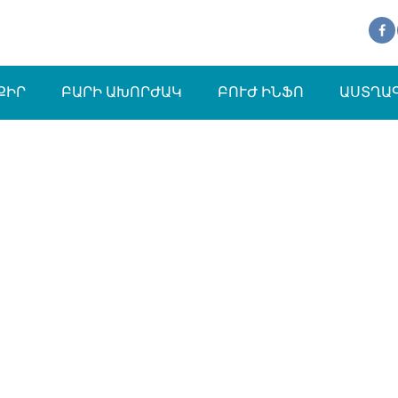
ՔԻՐ
ԲԱՐԻ ԱԽՈՐԺԱԿ
ԲՈՒԺ ԻՆՖՈ
ԱՍՏՂԱ