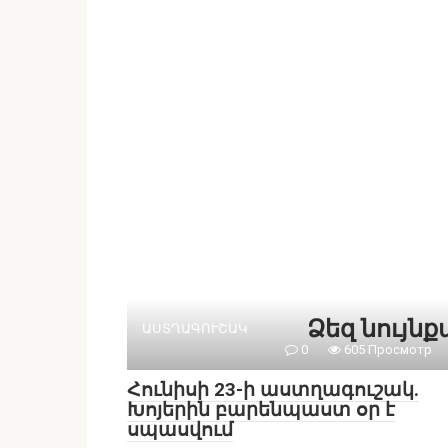
Ձեզ նույն
ԱՍՏՂԱԳՈՒՇԱԿ
0
605 Просмотр
Հունիսի 23-ի աստղագուշակ.
Խոյերին բարենպաստ օր է
սպասվում