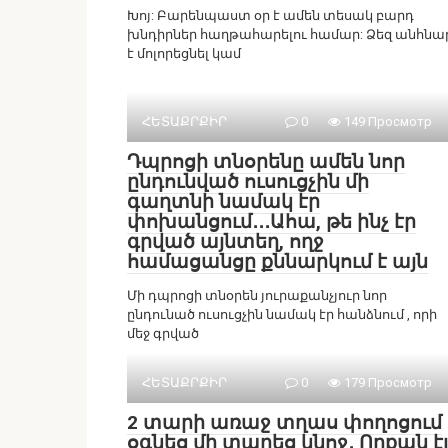
Խոյ: Բարենպաստ օր է ամեն տեսակ բարդ
խնդիրներ հաղթահարելու համար: Ձեզ անհնա
է մոլորեցնել կամ
ՀԵՏԱՔՐՔԻՐ
0
149 Просмотр
Դպրոցի տնօրենը ամեն նոր
ընդունված ուսուցչին մի
գաղտնի նամակ էր
փոխանցում․․․Ահա, թե ինչ էր
գրված այնտեղ, ողջ
համացանցը քննարկում է այն
Մի դպրոցի տնօրեն յուրաքանչյուր նոր
ընդունած ուսուցչին նամակ էր հանձնում , որի
մեջ գրված
ՀԵՏԱՔՐՔԻՐ
0
179 Просмотр
2 տարի առաջ տղաս փողոցում
օգնեց մի տարեց կնոջ․ Որքան էլ