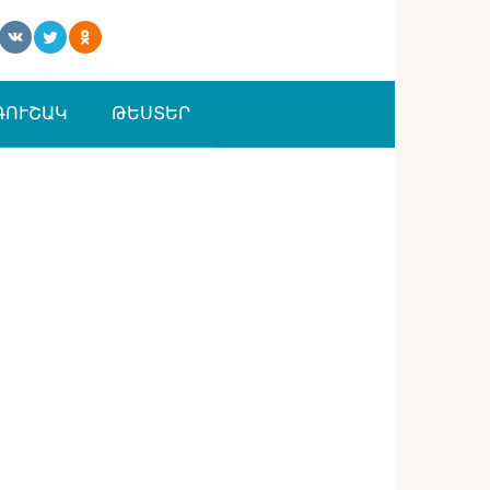
ԳՈՒՇԱԿ
ԹԵՍՏԵՐ