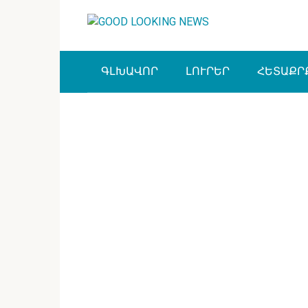
Перейти
к
контенту
ԳԼԽԱՎՈՐ
ԼՈՒՐԵՐ
ՀԵՏԱՔՐ