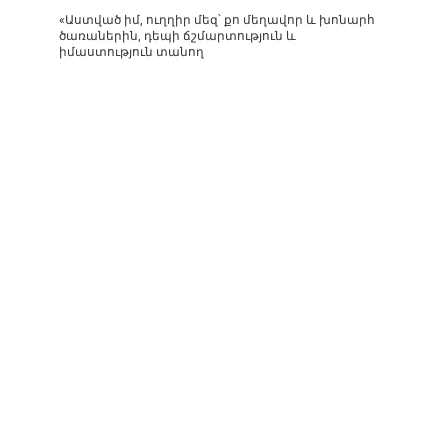
«Աստված իմ, ուղղիր մեզ՝ քո մեղավոր և խոնարհ
ծառաներին, դեպի ճշմարտություն և
իմաստություն տանող