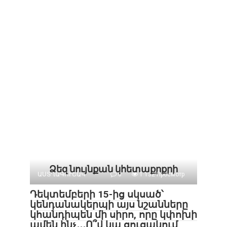
Ձեզ նույնքան կհետաքրքրի
ԱՍՏՂԱԳՈՒՇԱԿ
0
1 132 Просмотр
Դեկտեմբերի 15-ից սկսած՝
կենդանակերպի այս նշանները
կհանդիպեն մի սիրո, որը կփոխի
ամեն ինչ․․․Ո՞վ կա ցուցակում