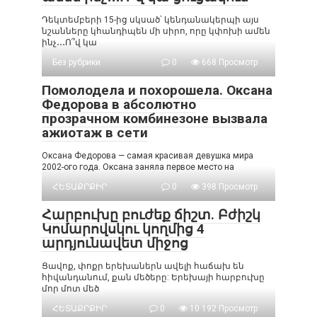
Դեկտեմբերի 15-ից սկսած՝ կենդանակերպի այս
նշանները կհանդիպեն մի սիրո, որը կփոխի ամեն
ինչ․․․Ո՞վ կա
Без рубрики
0
668 Просмотр
Помолодела и похорошела. Оксана
Федорова в абсолютно
прозрачном комбинезоне вызвала
ажиотаж в сети
Оксана Федорова — самая красивая девушка мира
2002-ого года. Оксана заняла первое место на
ՀԵՏԱՔՐՔԻՐ
0
398 Просмотр
Հարբուխը բուժեք ճիշտ. Բժիշկ
Կոմարովսկու կողմից 4
արդյունավետ միջոց
Ցավոք, փոքր երեխաներն ավելի հաճախ են
հիվանդանում, քան մեծերը: Երեխայի հարբուխը
մոր մոտ մեծ
ՀԵՏԱՔՐՔԻՐ
0
10 192 Просмотр