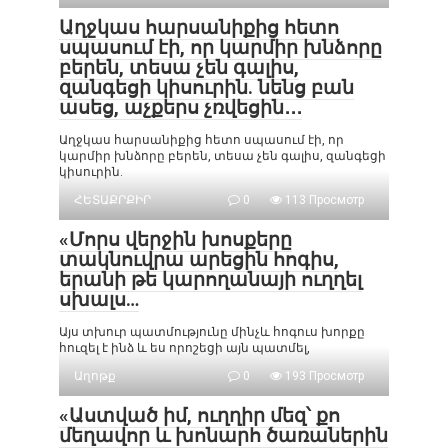
Աղջկաս հարսանիքից հետո
սպասում էի, որ կարմիր խնձորը
բերեն, տեսա չեն գալիս,
զանգեցի կիսուրին. նենց բան
ասեց, աչքերս չռվեցին․․․
Աղջկաս հարսանիքից հետո սպասում էի, որ
կարմիր խնձորը բերեն, տեսա չեն գալիս, զանգեցի
կիսուրին.
ՀԵՏԱՔՐՔԻՐ
0
113 Просмотр
«Մորս վերջին խոսքերը
տակնուվրա արեցին հոգիս,
երանի թե կարողանայի ուղղել
սխալս…
Այս տխուր պատմությունը մինչև հոգուս խորքը
հուզել է ինձ և ես որոշեցի այն պատմել,
Աղոթք
0
193 Просмотр
«Աստված իմ, ուղղիր մեզ՝ քո
մեղավոր և խոնարհ ծառաներին