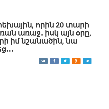
րեխային, որին 20 տարի
դռան առաջ․ իսկ այն օրը,
րի իմ նշանածին, նա
․․․