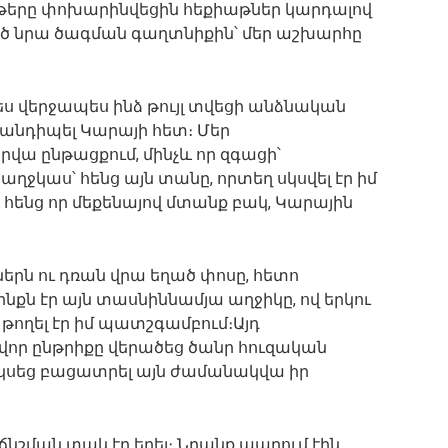
երը փոխարինվեցին հեքիաթներ կարդալով
նայած նրա ծագման գաղտնիքին՝ մեր աշխարհը
ս վերջապես ինձ թույլ տվեցի անձնական
հանդիպել Կարայի հետ։ Մեր
վա ընթացքում, մինչև որ զգացի՝
ջկաս՝ հենց այն տանը, որտեղ սկսվել էր իմ
 հենց որ մեքենայով մտանք բակ, Կարային
րն ու դռան վրա եղած փոսը, հետո
ինքն էր այն տասնիննամյա աղջիկը, ով երկու
թողել էր իմ պատշգամբում։Այդ
վոր ընթրիքը վերածեց ծանր հուզական
կսեց բացատրել այն ժամանակվա իր
ճնշման տակ էր եղել։ Նրանք ապրում էին