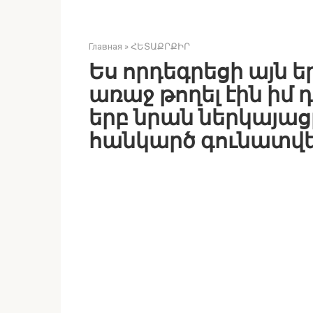
Главная
»
ՀԵՏԱՔՐՔԻՐ
Ես որդեգրեցի այն ե
առաջ թողել էին իմ 
երբ նրան ներկայաց
հանկարծ գունատվեց