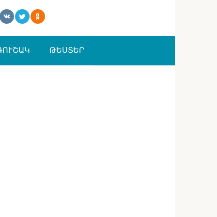
ԳՈՒՇԱԿ
ԹԵՍՏԵՐ