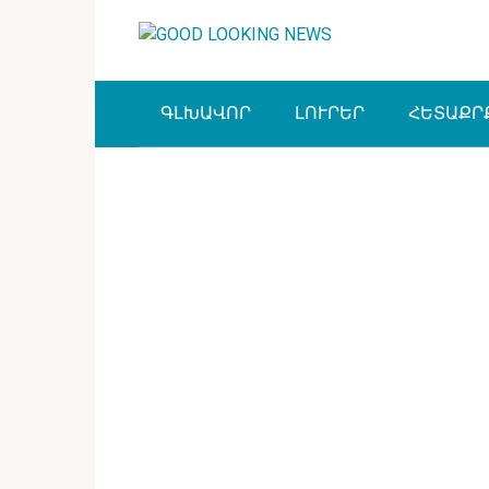
Перейти
к
контенту
ԳԼԽԱՎՈՐ
ԼՈՒՐԵՐ
ՀԵՏԱՔՐ