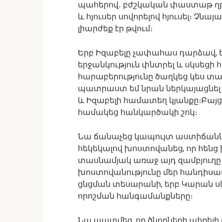
պահերով․ բժշկական փաստաթ ղթ
և հյուսեր սովորելով հյուսել։ Չ
լիարժեք էր թվում։
Երբ Իզաբելը չափահաս դարձավ, ե
երջանկություն փնտրել և սկսեցի 
հարաբերությունը ծաղկեց կես տար
պատրաստ եմ նրան ներկայացնել աղ
և Իզաբելի համատեղ կյանքը։Բայց
համակեց հանկարծակի շոկ։
Նա ճանաչեց կապույտ աստիճաննե
հեկեկալով խոստովանեց, որ հենց 
տասնամյակ առաջ այդ զամբյուղը 
խոստովանությունը մեր հանդիսա
ցնցման տեսարանի, երբ Կարան ս
որոշման հանգամանքները։
Նա պատմեց, որ ծնողների ահռելի 