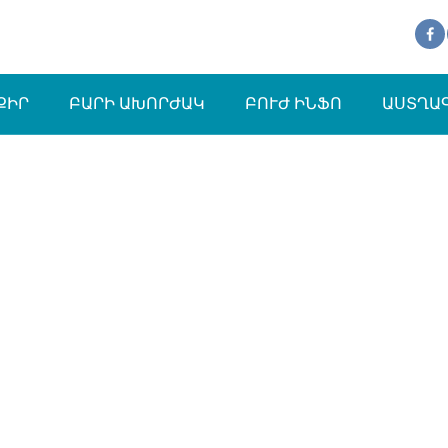
ՔԻՐ
ԲԱՐԻ ԱԽՈՐԺԱԿ
ԲՈՒԺ ԻՆՖՈ
ԱՍՏՂԱ