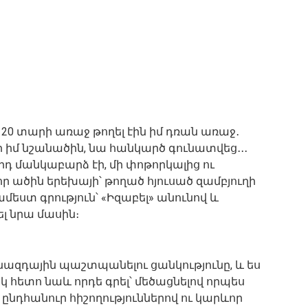
ն 20 տարի առաջ թողել էին իմ դռան առաջ․
րի իմ նշանածին, նա հանկարծ գունատվեց․․․
դ մանկաբարձ էի, մի փոթորկալից ու
ր ածին երեխայի՝ թողած հյուսած զամբյուղի
մեստ գրություն՝ «Իզաբել» անունով և
լ նրա մասին։
ազդային պաշտպանելու ցանկությունը, և ես
իսկ հետո նաև որդե գրել՝ մեծացնելով որպես
 ընդհանուր հիշողություններով ու կարևոր