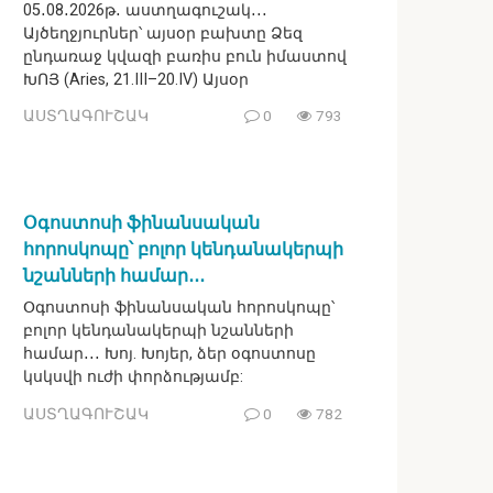
05․08․2026թ․ աստղագուշակ․․․
Այծեղջյուրներ՝ այսօր բախտը Ձեզ
ընդառաջ կվազի բառիս բուն իմաստով
ԽՈՅ (Aries, 21.III–20.IV) Այսօր
ԱՍՏՂԱԳՈՒՇԱԿ
0
793
Օգոստոսի ֆինանսական
հորոսկոպը՝ բոլոր կենդանակերպի
նշանների համար․․․
Օգոստոսի ֆինանսական հորոսկոպը՝
բոլոր կենդանակերպի նշանների
համար․․․ Խոյ. Խոյեր, ձեր օգոստոսը
կսկսվի ուժի փորձությամբ:
ԱՍՏՂԱԳՈՒՇԱԿ
0
782