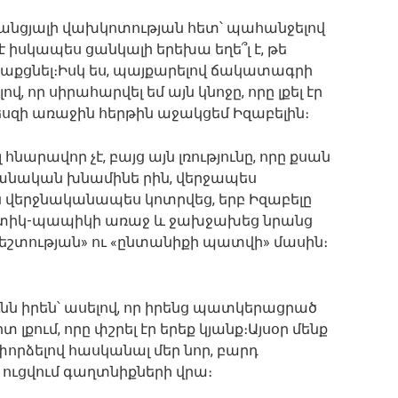
 անցյալի վախկոտության հետ՝ պահանջելով
 իսկապես ցանկալի երեխա եղե՞լ է, թե
թաքցնել։Իսկ ես, պայքարելով ճակատագրի
 որ սիրահարվել եմ այն կնոջը, որը լքել էր
պեսզի առաջին հերթին աջակցեմ Իզաբելին։
նարավոր չէ, բայց այն լռությունը, որը քսան
անական խնամինե րին, վերջապես
 վերջնականապես կոտրվեց, երբ Իզաբելը
տիկ-պապիկի առաջ և ջախջախեց նրանց
եշտության» ու «ընտանիքի պատվի» մասին։
ն իրեն՝ ասելով, որ իրենց պատկերացրած
րտ լքում, որը փշրել էր երեք կյանք։Այսօր մենք
փորձելով հասկանալ մեր նոր, բարդ
ռ ուցվում գաղտնիքների վրա։