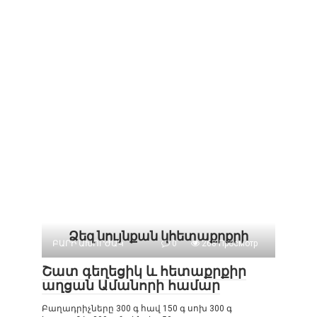
Ձեզ նույնքան կհետաքրքրի
ԲԱՐԻ ԱԽՈՐԺԱԿ
0
268 Просмотр
Շատ գեղեցիկ և հետաքրքիր
աղցան Ամանորի համար
Բաղադրիչները 300 գ հավ 150 գ սոխ 300 գ