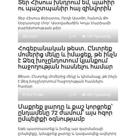
Տեր Հիսուս խնդրում եմ, պահիր
ու պաշտպանիր հայ զինվորին
Տեր Հիսուս Քրիստոս, Որդի Աստծո, հանուն Քո
Սրբասուրբ Մոր՚ Աստվածածին Կույս Մարիամի
բարեխոսութ-յան լսիր
ԹԵՍՏԵՐ
0
189 Просмотр
Հոգեբանական թեստ․ Ընտրեք
մոմերից մեկը և իմացեք, թե ինչն
է Ձեզ խոչընդոտում կյանքում
հաջողության հասնելու համար
Թեստ․ Ընտրեք մոմերից մեկը և կիմանաք, թե ինչն
է Ձեզ խոչընդոտում հաջողության հասնելու
համար
ԲՈՒԺ ԻՆՖՈ
0
485 Просмотр
Մաքրեք լյարդը և քաշ կորցրեք՝
ընդամենը 72 ժամում՝ այս հզոր
ըմպելիքի օգնությամբ
Եթե պատրաստեք և խմեք այս զարմանալի
ըմպելիքը, կմաքրեք լյարդը և կազատվեք ավելորդ