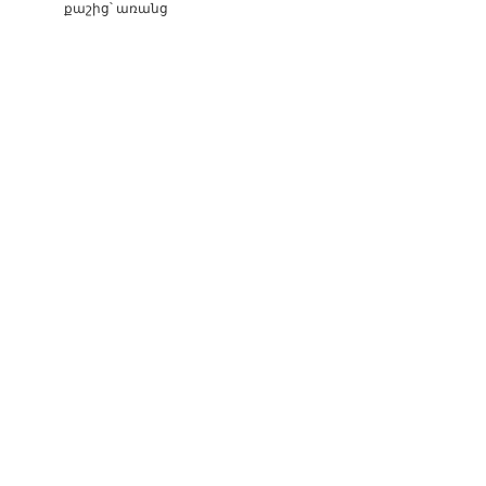
քաշից՝ առանց