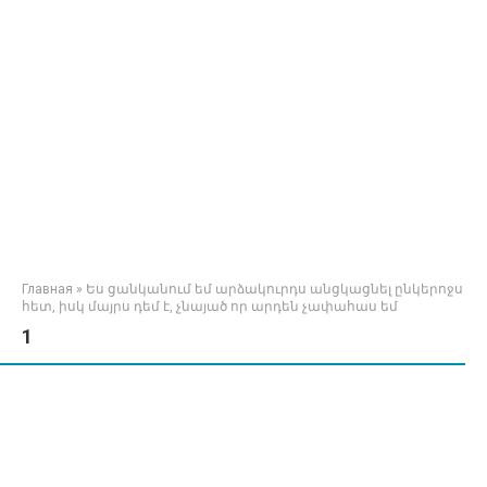
Главная
»
Ես ցանկանում եմ արձակուրդս անցկացնել ընկերոջս
հետ, իսկ մայրս դեմ է, չնայած որ արդեն չափահաս եմ
1