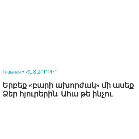
Главная
»
ՀԵՏԱՔՐՔԻՐ
Երբեք «բարի ախորժակ» մի ասեք
Ձեր հյուրերին. Ահա թե ինչու