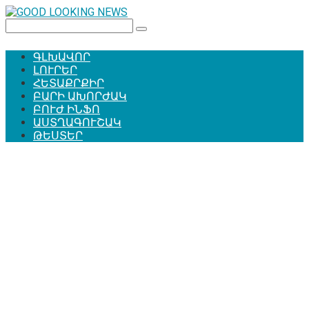
Перейти
к
Поиск:
контенту
ԳԼԽԱՎՈՐ
ԼՈՒՐԵՐ
ՀԵՏԱՔՐՔԻՐ
ԲԱՐԻ ԱԽՈՐԺԱԿ
ԲՈՒԺ ԻՆՖՈ
ԱՍՏՂԱԳՈՒՇԱԿ
ԹԵՍՏԵՐ