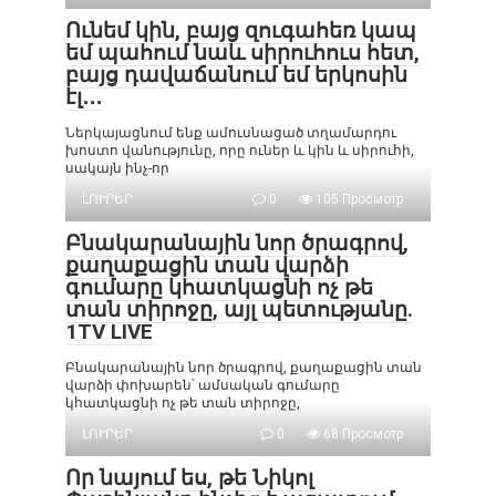
Ունեմ կին, բայց զուգահեռ կապ
եմ պահում նաև սիրուհուս հետ,
բայց դավաճանում եմ երկոսին
էլ․․․
Ներկայացնում ենք ամուսնացած տղամարդու
խոստո վանությունը, որը ուներ և կին և սիրուհի,
սակայն ինչ-որ
ԼՈՒՐԵՐ
0
105 Просмотр
Բնակարանային նոր ծրագրով,
քաղաքացին տան վարձի
գումարը կհատկացնի ոչ թե
տան տիրոջը, այլ պետությանը.
1TV LIVE
Բնակարանային նոր ծրագրով, քաղաքացին տան
վարձի փոխարեն՝ ամսական գումարը
կհատկացնի ոչ թե տան տիրոջը,
ԼՈՒՐԵՐ
0
68 Просмотр
Որ նայում ես, թե Նիկոլ