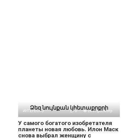
Ձեզ նույնքան կհետաքրքրի
ИНТЕРЕСНО
0
264 Просмотр
У самого богатого изобретателя
планеты новая любовь. Илон Маск
снова выбрал женщину с