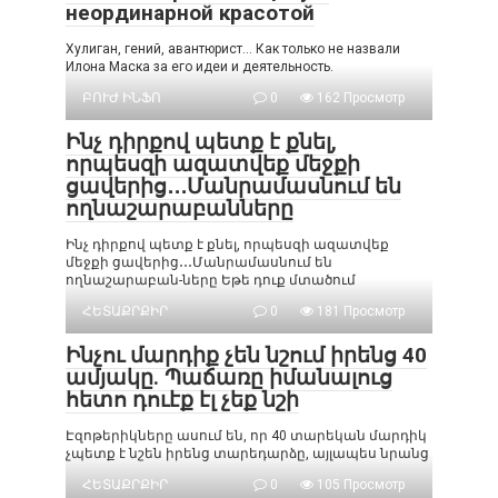
неординарной красотой
Хулиган, гений, авантюрист… Как только не назвали
Илона Маска за его идеи и деятельность.
ԲՈՒԺ ԻՆՖՈ
0
162 Просмотр
Ինչ դիրքով պետք է քնել,
որպեսզի ազատվեք մեջքի
ցավերից․․․Մանրամասնում են
ողնաշարաբանները
Ինչ դիրքով պետք է քնել, որպեսզի ազատվեք
մեջքի ցավերից․․․Մանրամասնում են
ողնաշարաբան-ները Եթե դուք մտածում
ՀԵՏԱՔՐՔԻՐ
0
181 Просмотр
Ինչու մարդիք չեն նշում իրենց 40
ամյակը. Պաճառը իմանալուց
հետո դուէք էլ չեք նշի
Էզոթերիկները ասում են, որ 40 տարեկան մարդիկ
չպետք է նշեն իրենց տարեդարձը, այլապես նրանց
ՀԵՏԱՔՐՔԻՐ
0
105 Просмотр