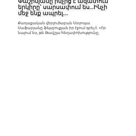
Փաշինյանը ինչից է ազատում
երկիրը՝ սարսափում ես…Ինչի
մեջ ենք ապրել….
Քաղաքական վերլուծաբան Ստյոպա
Սաֆարյանը ֆեյսբուքյան իր էջում գրել է. «Որ
նայում ես, թե Թավշյա հեղափոխությունը,