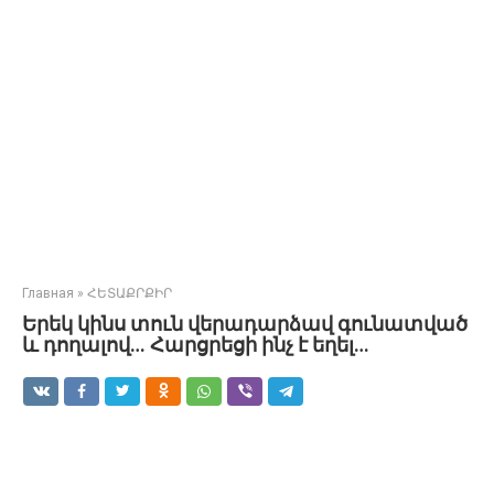
Главная
»
ՀԵՏԱՔՐՔԻՐ
Երեկ կինս տուն վերադարձավ գունատված
և դողալով… Հարցրեցի ինչ է եղել…