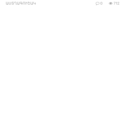
ԱՍՏՂԱԳՈՒՇԱԿ
0
712