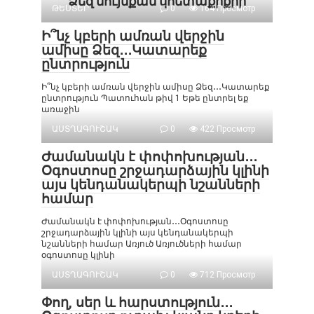
Ձեզ նույնքան կհետաքրքրի
ԹԵՍՏԵՐ
0
164 Просмотр
Ի՞նչ կբերի ամռան վերջին
ամիսը Ձեզ․․․Կատարեք
ընտրություն
Ի՞նչ կբերի ամռան վերջին ամիսը Ձեզ․․․Կատարեք
ընտրություն Պատուհան թիվ 1 Եթե ընտրել եք
առաջին
ԱՍՏՂԱԳՈՒՇԱԿ
0
422 Просмотр
Ժամանակն է փոփոխության․․․
Օգոստոսը շրջադարձային կլինի
այս կենդանակերպի նշանների
համար
Ժամանակն է փոփոխության․․․Օգոստոսը
շրջադարձային կլինի այս կենդանակերպի
նշանների համար Առյուծ Առյուծների համար
օգոստոսը կլինի
ԱՍՏՂԱԳՈՒՇԱԿ
0
712 Просмотр
Փող, սեր և հարստություն․․․