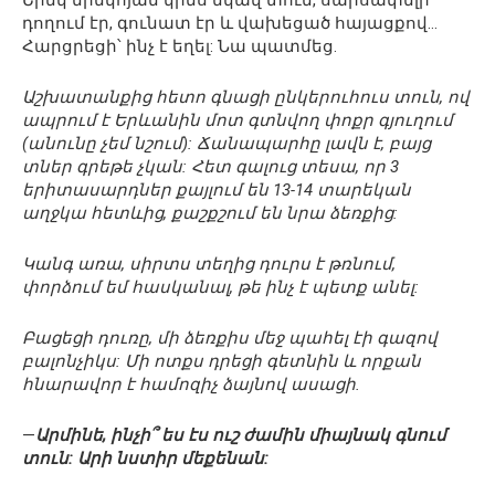
Երեկ երեկոյան կինս եկավ տուն, սարսափելի
դողում էր, գունատ էր և վախեցած հայացքով…
Հարցրեցի՝ ինչ է եղել: Նա պատմեց.
Աշխատանքից հետո գնացի ընկերուհուս տուն, ով
ապրում է Երևանին մոտ գտնվող փոքր գյուղում
(անունը չեմ նշում): Ճանապարհը լավն է, բայց
տներ գրեթե չկան: Հետ գալուց տեսա, որ 3
երիտասարդներ քայլում են 13-14 տարեկան
աղջկա հետևից, քաշքշում են նրա ձեռքից:
Կանգ առա, սիրտս տեղից դուրս է թռնում,
փորձում եմ հասկանալ, թե ինչ է պետք անել:
Բացեցի դուռը, մի ձեռքիս մեջ պահել էի գազով
բալոնչիկս: Մի ոտքս դրեցի գետնին և որքան
հնարավոր է համոզիչ ձայնով ասացի.
—
Արմինե, ինչի՞ ես էս ուշ ժամին միայնակ գնում
տուն: Արի նստիր մեքենան: