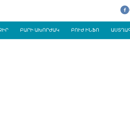
ՔԻՐ
ԲԱՐԻ ԱԽՈՐԺԱԿ
ԲՈՒԺ ԻՆՖՈ
ԱՍՏՂԱ