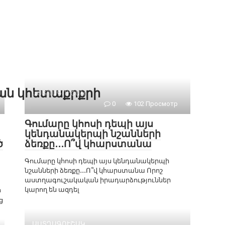
քան կհետաքրքրի
ԱՍՏՂԱԳՈՒՇԱԿ
0
102 Просмотр
Գումարը կհոսի դեպի այս
կենդանակերպի նշանների
ծ
ձեռքը․․․Ո՞վ կհարստանա
Գումարը կհոսի դեպի այս կենդանակերպի
նշանների ձեռքը․․․Ո՞վ կհարստանա Որոշ
աստղագուշակական իրադարձություններ
կարող են ազդել
ծ
ց
ԱՍՏՂԱԳՈՒՇԱԿ