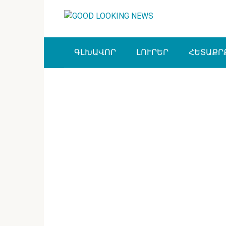
Перейти
к
контенту
ԳԼԽԱՎՈՐ
ԼՈՒՐԵՐ
ՀԵՏԱՔՐ