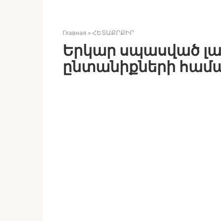
Главная
»
ՀԵՏԱՔՐՔԻՐ
Երկար սպասված լա
ընտանիքների համ