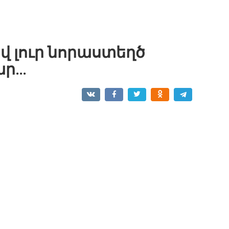
վ լուր նորաստեղծ
ար…