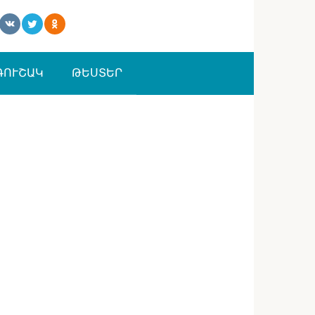
ԳՈՒՇԱԿ
ԹԵՍՏԵՐ