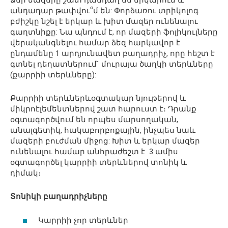
Ձեր մազերը շատ դանդաղ են երկարում և
անդադար թափվու՞մ են: Փորձառու տրիկոլոգ
բժիշկը նշել է երկար և խիտ մազեր ունենալու
գաղտնիքը: Նա պնդում է, որ մազերի ֆոլիկուլները
վերականգնելու համար ձեզ հարկավոր է
ընդամենը 1 արդյունավետ բաղադրիչ, որը հեշտ է
գտնել դեղատներում` մուրայա ծաղկի տերևները
(քարրիի տերևները):
Քարրիի տերևներևօգտակար նյութերով և
միկրոէլեմենտներով շատ հարուստ է։ Դրանք
օգտագործվում են որպես մարսողական,
անալգետիկ, հակաբորբոքային, ինչպես նաև
մազերի բուժման միջոց: Խիտ և երկար մազեր
ունենալու համար անհրաժեշտ է 3 ամիս
օգտագործել կարրիի տերևներով տոնիկ և
դիմակ։
Տոնիկի բաղադրիչները
Կարրիի չոր տերևներ