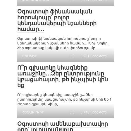
ԱՍՏՂԱԳՈՒՇԱԿ
0
891 Просмотр
Օգոստոսի ֆինանսական
հորոսկոպը՝ բոլոր
կենդանակերպի նշանների
համար․․․
Օգոստոսի ֆինանսական հորոսկոպը՝ բոլոր
կենդանակերպի նշանների համար․․․ Խոյ. Խոյեր,
ձեր օգոստոսը կսկսվի ուժի փորձությամբ:
ԹԵՍՏԵՐ
0
251 Просмотр
Ո՞ր գլխարկը կհագնեիք
առաջինը․․․Ձեր ընտրությունը
կբացահայտի, թե ինչպիսի կին
եք
Ո՞ր գլխարկը կհագնեիք առաջինը․․․Ձեր
ընտրությունը կբացահայտի, թե ինչպիսի կին եք 1.
Ծղոտե գլխարկ Կինը,
ՀԵՏԱՔՐՔԻՐ
0
743 Просмотр
Օգոստոսի ամենաբախտավոր
օրը` յուրաքանչյուր