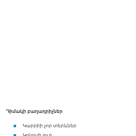
Դիմակի բաղադրիչներ
Կարրիի չոր տերևներ
Կոկոսի յուղ