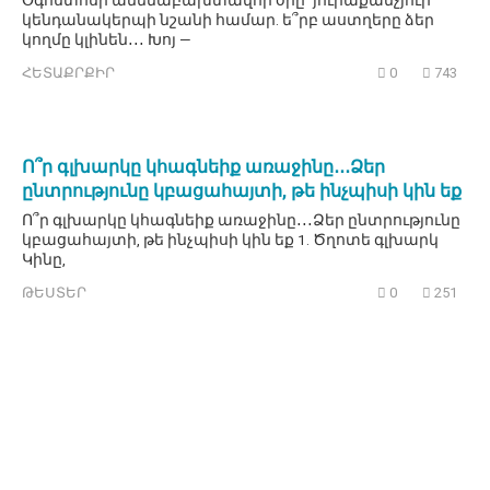
Օգոստոսի ամենաբախտավոր օրը` յուրաքանչյուր
կենդանակերպի նշանի համար. ե՞րբ աստղերը ձեր
կողմը կլինեն․․․ Խոյ —
ՀԵՏԱՔՐՔԻՐ
0
743
Ո՞ր գլխարկը կհագնեիք առաջինը․․․Ձեր
ընտրությունը կբացահայտի, թե ինչպիսի կին եք
Ո՞ր գլխարկը կհագնեիք առաջինը․․․Ձեր ընտրությունը
կբացահայտի, թե ինչպիսի կին եք 1. Ծղոտե գլխարկ
Կինը,
ԹԵՍՏԵՐ
0
251