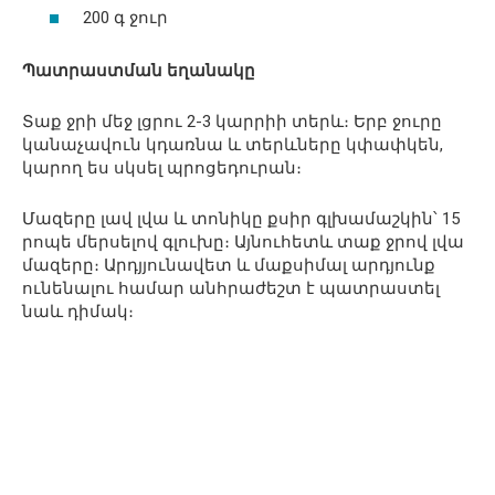
200 գ ջուր
Պատրաստման եղանակը
Տաք ջրի մեջ լցրու 2-3 կարրիի տերև։ Երբ ջուրը
կանաչավուն կդառնա և տերևները կփափկեն,
կարող ես սկսել պրոցեդուրան։
Մազերը լավ լվա և տոնիկը քսիր գլխամաշկին՝ 15
րոպե մերսելով գլուխը։ Այնուհետև տաք ջրով լվա
մազերը։ Արդյյունավետ և մաքսիմալ արդյունք
ունենալու համար անհրաժեշտ է պատրաստել
նաև դիմակ։