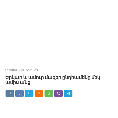
Главная
»
ԲՈՒԺ ԻՆՖՈ
Երկար և ամուր մազեր ընդհամենը մեկ
ամիս անց