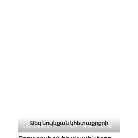
Ձեզ նույնքան կհետաքրքրի
ԱՍՏՂԱԳՈՒՇԱԿ
0
347 Просмотр