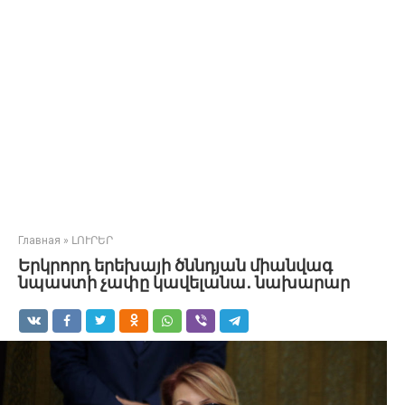
Главная
»
ԼՈՒՐԵՐ
Երկրորդ երեխայի ծննդյան միանվագ
նպաստի չափը կավելանա․ նախարար