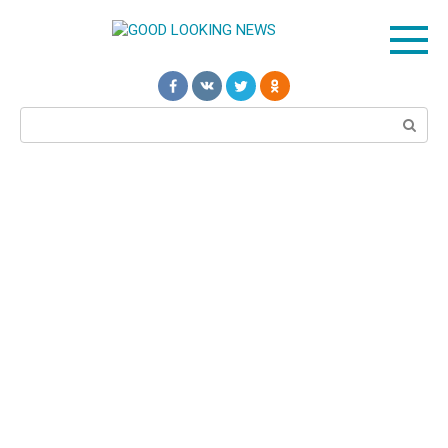
Перейти
к
контенту
Поиск: