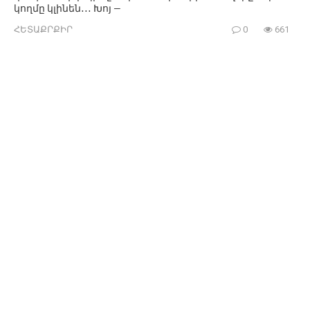
կողմը կլինեն․․․ Խոյ —
ՀԵՏԱՔՐՔԻՐ
0
661