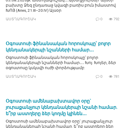
05․08․2026թ․ աստղագուշակ․․․Այծեղջյուրներ՝ այսօր
բախտը Ձեզ ընդառաջ կվազի բառիս բուն իմաստով
ԽՈՅ (Aries, 21.III–20.IV) Այսօր
ԱՍՏՂԱԳՈՒՇԱԿ
0
792
Օգոստոսի ֆինանսական հորոսկոպը՝ բոլոր
կենդանակերպի նշանների համար․․․
Օգոստոսի ֆինանսական հորոսկոպը՝ բոլոր
կենդանակերպի նշանների համար․․․ Խոյ. Խոյեր, ձեր
օգոստոսը կսկսվի ուժի փորձությամբ:
ԱՍՏՂԱԳՈՒՇԱԿ
0
781
Օգոստոսի ամենաբախտավոր օրը`
յուրաքանչյուր կենդանակերպի նշանի համար.
ե՞րբ աստղերը ձեր կողմը կլինեն․․․
Օգոստոսի ամենաբախտավոր օրը` յուրաքանչյուր
կենդանակերպի նշանի համար. ե՞րբ աստղերը ձեր