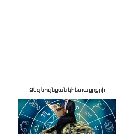
Ձեզ նույնքան կհետաքրքրի