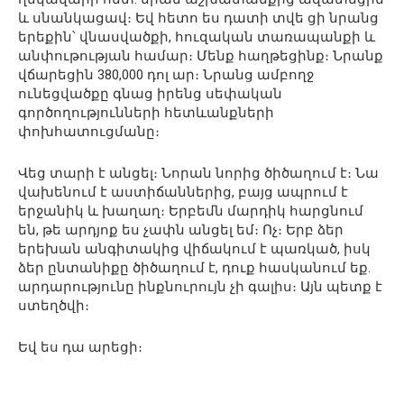
և սնանկացավ։ Եվ հետո ես դատի տվե ցի նրանց
երեքին՝ վնասվածքի, հուզական տառապանքի և
անփութության համար։ Մենք հաղթեցինք։ Նրանք
վճարեցին 380,000 դոլ ար։ Նրանց ամբողջ
ունեցվածքը գնաց իրենց սեփական
գործողությունների հետևանքների
փոխհատուցմանը։
Վեց տարի է անցել։ Նորան նորից ծիծաղում է։ Նա
վախենում է աստիճաններից, բայց ապրում է
երջանիկ և խաղաղ։ Երբեմն մարդիկ հարցնում
են, թե արդյոք ես չափն անցել եմ։ Ոչ։ Երբ ձեր
երեխան անգիտակից վիճակում է պառկած, իսկ
ձեր ընտանիքը ծիծաղում է, դուք հասկանում եք.
արդարությունը ինքնուրույն չի գալիս։ Այն պետք է
ստեղծվի։
Եվ ես դա արեցի։