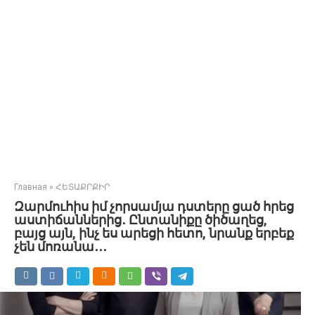
Главная
»
ՀԵՏԱՔՐՔԻՐ
Զարմուհիս իմ չորսամյա դստերը ցած հրեց
աստիճաններից․ Ընտանիքը ծիծաղեց,
բայց այն, ինչ ես արեցի հետո, նրանք երբեք
չեն մոռանա․․․