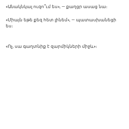
«Անակնկալ ուզո՞ւմ ես», — քաղցր ասաց նա։
«Միայն եթե քեզ հետ լինեմ», — պատասխանեցի
ես։
«Ոչ, սա գաղտնիք է զարմիկների միջև»։