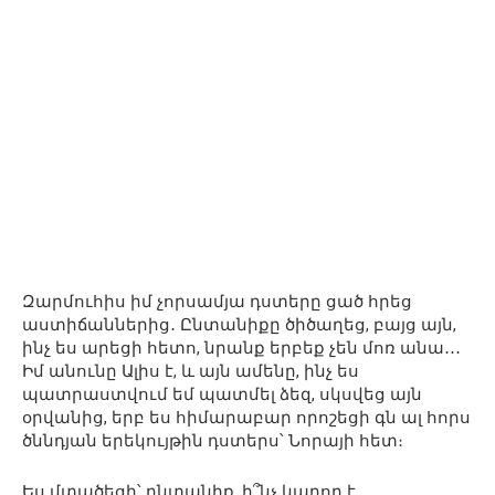
Զարմուհիս իմ չորսամյա դստերը ցած հրեց
աստիճաններից․ Ընտանիքը ծիծաղեց, բայց այն,
ինչ ես արեցի հետո, նրանք երբեք չեն մոռ անա․․․
Իմ անունը Ալիս է, և այն ամենը, ինչ ես
պատրաստվում եմ պատմել ձեզ, սկսվեց այն
օրվանից, երբ ես հիմարաբար որոշեցի գն ալ հորս
ծննդյան երեկույթին դստերս՝ Նորայի հետ։
Ես մտածեցի՝ ընտանիք, ի՞նչ կարող է