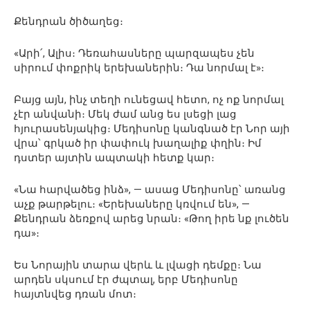
Քենդրան ծիծաղեց։
«Արի՛, Ալիս։ Դեռահասները պարզապես չեն
սիրում փոքրիկ երեխաներին։ Դա նորմալ է»։
Բայց այն, ինչ տեղի ունեցավ հետո, ոչ ոք նորմալ
չէր անվանի։ Մեկ ժամ անց ես լսեցի լաց
հյուրասենյակից։ Մեդիսոնը կանգնած էր Նոր այի
վրա՝ գրկած իր փափուկ խաղալիք փղին։ Իմ
դստեր այտին ապտակի հետք կար։
«Նա հարվածեց ինձ», — ասաց Մեդիսոնը՝ առանց
աչք թարթելու։ «Երեխաները կռվում են», —
Քենդրան ձեռքով արեց նրան։ «Թող իրե նք լուծեն
դա»։
Ես Նորային տարա վերև և լվացի դեմքը։ Նա
արդեն սկսում էր ժպտալ, երբ Մեդիսոնը
հայտնվեց դռան մոտ։