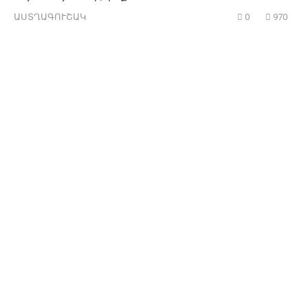
ԱՍՏՂԱԳՈՒՇԱԿ
0
970