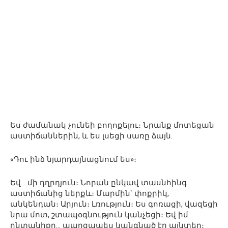
Ես ժամանակ չունեի բողոքելու։ Նրանք մոտեցան
աստիճաններին, և ես լսեցի սառը ձայն.
«Դու ինձ նյարդայնացնում ես»։
Եվ… մի դղրդյուն։ Նորան ընկավ տասնհինգ
աստիճանից ներքև։ Մարմին՝ փոքրիկ,
անկենդան։ Արյուն։ Լռություն։ Ես գոռացի, վազեցի
նրա մոտ, շտապօգնություն կանչեցի։ Եվ իմ
ընտանիքը… պարզապես կանգնած էր այնտեղ։