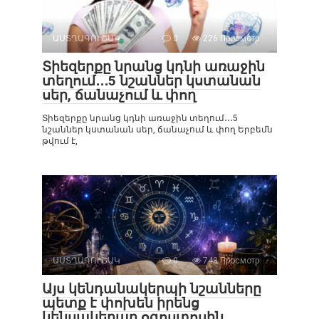
ԱՍՏՂԱԳՈՒՇԱԿ
0
226 Просмотр
Տիեզերքը նրանց կդնի առաջին
տեղում․․․5 նշաններ կստանան
սեր, ճանաչում և փող
Տիեզերքը նրանց կդնի առաջին տեղում․․․5
նշաններ կստանան սեր, ճանաչում և փող Երբեմն
թվում է,
ԱՍՏՂԱԳՈՒՇԱԿ
0
743 Просмотр
Այս կենդանակերպի նշանները
պետք է փոխեն իրենց
կենսակերպը օգոստոսին,