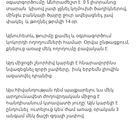
օգատգործումը: Անհրաժեշտ է 0.5 լիտրանոց
տարան կիսով չափ լցնել կղմուխի ծաղիկներով,
մինջև բանկայի ծայրը ջուր ավելացնել, լավ
փակել և թողնել թրմվի 14 օր:
Այնուհետև, թուրմը քամել և օգտագործում
կոկորդի ողողումների համար: Օրվա ընթացքում,
քնելուց առաջ մեկ ողողումը բավական է:
Այդ միջոցի շնորհիվ կարելի է հնարավորինս
նվազեցնել զոբի չափերը, իսկ երբեմն լիովին
ազատվել դրանից:
Այս հիվանդության դեմ պայքարելու ևս մեկ
արդյունավետ ժողովրդական միջոց է
հանդիսանում կտավատի յուղը: Այն կարելի է
ընդունել ուտելուց կես ժամ առաջ, օրական 3
անգամ մեկ ճաշի գդալի չափով: