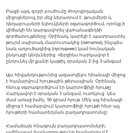
Բացի այդ, զոբի բուժումը ժողովրդական
միջոցներով, իր մեջ ներառում է թուրմերի և
դեղաբույսերի եփուկների օգտագործում, որոնք ի
վիճակի են կարգավորել վահանագեղձի
գործառույթները: Օրինակ, կարելի է պատրաստել
թուրմ սպիտակ մատուտակից (лапчатки), ինչպես
նաև առյուծագիից (пустырник) կամ հունական
ընկույզի կեղևներից: Վերջինս հարկավոր է
ընդունել մի քանի կաթիլ, օրական 2-ից 3 անգամ:
Այս հիվանդությունից ազատվելու հիանալի միջոց
է համարվում հյութային թերապիան: Օրինակ,
հնուց օգտագործվում էր կարտոֆիլի հյութը:
Հարկավոր է օրական 3 անգամ, ուտելուց կես
ժամ առաջ խմել 50 գրամ հյութ: Մեկ այլ հիանալի
միջոց է համարվում կարտոֆիլի հյութի հետ այլ
հյութերի համատեղման բաղադրատոմսը:
Համաձայն հնագույն բաղադրատոմսերի,
ամենալավ համադրությունը համարվում է