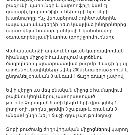
բազուկի, վարունգի և կարտոֆիլի, կամ էլ
գազարի, կարտոֆիլի և նեխուրի հյութերի
խառնուրդը: Ինչ վերաբերում է դիետաներին,
ապա վահանագեղձի հետ կապված խնդիրներից
ազատվելու համար ցանկալի է կանոնավոր
օգտագործել լամինարիա (գորշ ջրիմուռներ):
Վահանագեղձի գործունեության կարգավորման
հիանալի միջոց է համարվում ալոճենու
ծաղիկներից պատրաստված թուրմը: 1 ճաշի գդալ
ալոճենու ծաղիկները եփել 200մլ եռացրած ջրում և
ընդունել օրական 3 անգամ 1 ճաշի գդալի չափով:
Եվ ի վերջո ևս մեկ բնական միջոց է համարվում
բալենու կեղևներով պատրաստված
թուրմը:Չորացած ծառի կեղևների վրա լցնել 1
լիտր օղի , թողնել թրմվի 3 շաբաթ և օրական 3
անգամ ընդունել 1 ճաշի գդալ այդ թրմօղուց:
Զոբի բուժումը ժողովրդական միջոցներով կարող