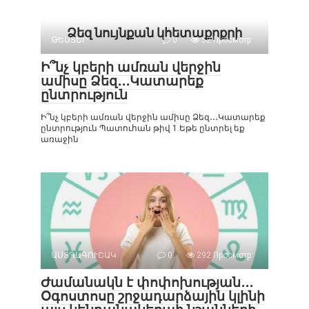
Ձեզ նույնքան կհետաքրքրի
ԹԵՍՏԵՐ
0
52 Просмотр
Ի՞նչ կբերի ամռան վերջին
ամիսը Ձեզ․․․Կատարեք
ընտրություն
Ի՞նչ կբերի ամռան վերջին ամիսը Ձեզ․․․Կատարեք
ընտրություն Պատուհան թիվ 1 Եթե ընտրել եք
առաջին
ԱՍՏՂԱԳՈՒՇԱԿ
0
292 Просмотр
Ժամանակն է փոփոխության․․․
Օգոստոսը շրջադարձային կլինի