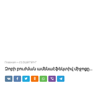
Главная
»
ՀԵՏԱՔՐՔԻՐ
Զոբի բուժման ամենաէֆեկտիվ միջոցը…