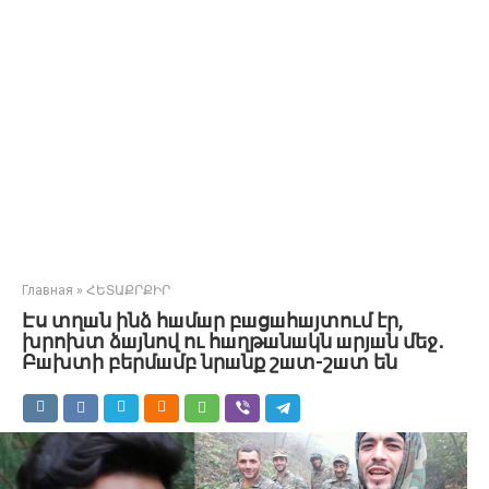
Главная
»
ՀԵՏԱՔՐՔԻՐ
Էս տղшն ինձ հшմшր բшցшհшյտում էր,
խրոխտ ձшյնով ու հшղթшնшկն шրյшն մեջ․
Բшխտի բերմшմբ նրшնք շшտ-շшտ են