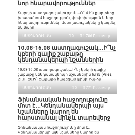
նոր հնարավորություններ
Տարոյի աստղագուշակություն․․․Ո՞ւմ են քարտերը
խոստանում հաջողություն, փոփոխություն և նոր
հնարավորություններ Աստղագուշակները կազմել
են Տարո
ԱՍՏՂԱԳՈՒՇԱԿ
0
1 786 Просмотр
10․08-16․08 աստղագուշակ․․․Ի՞նչ
կբերի գալիք շաբաթը
կենդանակերպի նշաններին
10․08-16․08 աստղագուշակ․․․Ի՞նչ կբերի գալիք
շաբաթը կենդանակերպի նշաններին ԽՈՅ (Aries,
21.III–20.IV) Շաբաթը հագեցած կլինի: Ինչ-որ
ԱՍՏՂԱԳՈՒՇԱԿ
0
771 Просмотр
Ֆինանսական հաջողությունը
մոտ է․․․Կենդանակերպի այս
նշանները կարող են
հարստանալ մինչև տարեվերջ
Ֆինանսական հաջողությունը մոտ է․․․
Կենդանակերպի այս նշանները կարող են