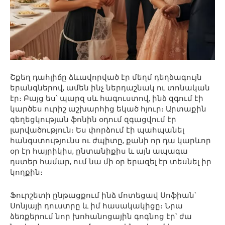
Շքեղ դահլիճը ձևավորված էր մեղմ դեղձագույն
երանգներով, ամեն ինչ ներդաշնակ ու տոնական
էր։ Բայց ես՝ պարզ սև հագուստով, ինձ զգում էի
կարծես ուրիշ աշխարհից եկած հյուր։ Արտաքին
գեղեցկության ֆոնին օդում զգացվում էր
լարվածություն։ Ես փորձում էի պահպանել
հանգստությունս ու ժպիտը, քանի որ դա կարևոր
օր էր հայրիկիս, ընտանիքիս և այն ապագա
դստեր համար, ում նա մի օր երազել էր տեսնել իր
կողքին։
Ֆուրշետի ընթացքում ինձ մոտեցավ Սոֆիան՝
Սոնյայի դուստրը և իմ հասակակիցը։ Նրա
ձեռքերում նոր խոհանոցային գոգնոց էր՝ ժա