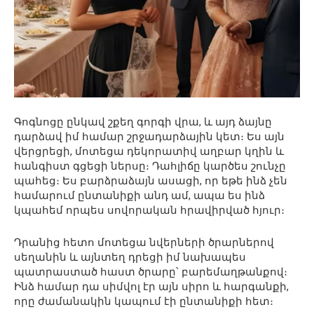
Գոգնոցը ընկավ շքեղ գորգի վրա, և այդ ձայնը
դարձավ իմ համար շրջադարձային կետ։ Ես այն
վերցրեցի, մոտեցա դեկորատիվ աղբար կղին և
հանգիստ գցեցի ներսը։ Դահլիճը կարծես շունչը
պահեց։ Ես բարձրաձայն ասացի, որ եթե ինձ չեն
համարում ընտանիքի անդ ամ, ապա ես ինձ
կպահեմ որպես սովորական հրավիրված հյուր։
Դրանից հետո մոտեցա նվերների ծրարներով
սեղանին և այնտեղ դրեցի իմ նախապես
պատրաստած հաստ ծրարը՝ բարեմաղթանքով։
Ինձ համար դա սիմվոլ էր այն սիրո և հարգանքի,
որը ժամանակին կապում էի ընտանիքի հետ։