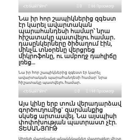
ՀԵՏԱՔՐՔԻՐ
0
66 Просмотр
Նա իր հոր շապիկներից զգեստ
էր կարել ավարտական
պարահանդեսի համար՝ նրա
հիշատակը պատվելու համար․
դասընկերները ծիծաղում էին,
մինչև տնօրենը վերցրեց
միկրոֆոնը, ու ամբողջ դահլիճը
լռեց…
Նա իր հոր շապիկներից զգեստ էր կարել
ավարտական պարահանդեսի համար՝ նրա
հիշատակը պատվելու համար․
ՀԵՏԱՔՐՔԻՐ
0
198 Просмотр
Այս կինը երբ տուն վերադարձավ
գործուղումից` զարմանքից
սկսեց արտասվել. Նա այսպիսի
փոփոխության պատրաստ չէր.
ՏԵՍԱՆՅՈՒԹ
Սիրելի մարդկանց անակնկալներ մատուցելը միշտ