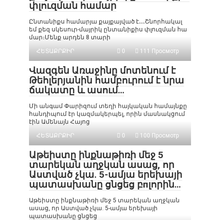
փլուզման համար
Ընտանիքս համարյա քայքայված է․․․Շնորհակալ
եմ քեզ սկեսուր-մայրիկ ընտանիքիս փլուզման հա
մար։Մենք արդեն 8 տարի
ՀԵՏԱՔՐՔԻՐ
0
111 Просмотр
Վազգեն Առաջինը մոտենում է
Թեհլերյանին համբուրում է նրա
ճակատը և ասում…
Մի անգամ Փարիզում տեղի հայկական համայնքը
հանդիպում էր կազմակերպել, որին մասնակցում
էին Ամենայն Հայոց
ՀԵՏԱՔՐՔԻՐ
0
100 Просмотр
Աթեիստը ինքնաթիռի մեջ 5
տարեկան աղջկան ասաց, որ
Աստված չկա. 5-ամյա երեխայի
պատասխանը ցնցեց բпլորին…
Աթեիստը ինքնաթիռի մեջ 5 տարեկան աղջկան
ասաց, որ Աստված չկա. 5-ամյա երեխայի
պատասխանը ցնցեց