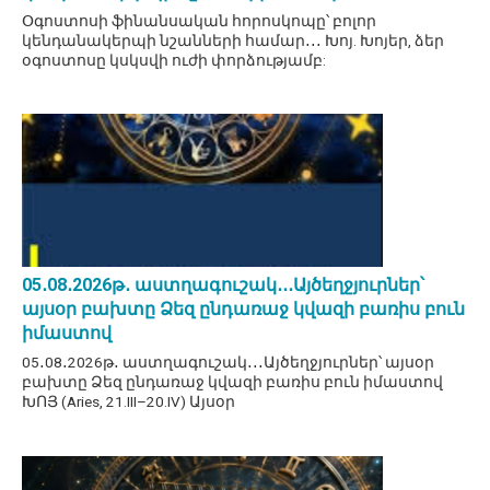
Օգոստոսի ֆինանսական հորոսկոպը՝ բոլոր
կենդանակերպի նշանների համար․․․ Խոյ. Խոյեր, ձեր
օգոստոսը կսկսվի ուժի փորձությամբ:
05․08․2026թ․ աստղագուշակ․․․Այծեղջյուրներ՝
այսօր բախտը Ձեզ ընդառաջ կվազի բառիս բուն
իմաստով
05․08․2026թ․ աստղագուշակ․․․Այծեղջյուրներ՝ այսօր
բախտը Ձեզ ընդառաջ կվազի բառիս բուն իմաստով
ԽՈՅ (Aries, 21.III–20.IV) Այսօր