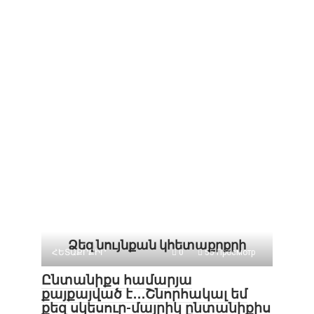
Ձեզ նույնքան կհետաքրքրի
ՀԵՏԱՔՐՔԻՐ
0
55 Просмотр
Ընտանիքս համարյա
քայքայված է․․․Շնորհակալ եմ
քեզ սկեսուր-մայրիկ ընտանիքիս