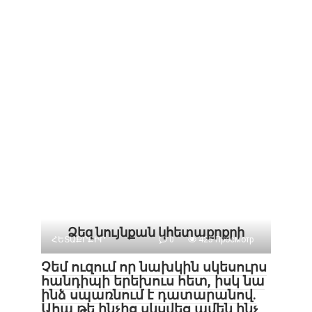
Ձեզ նույնքան կհետաքրքրի
ՀԵՏԱՔՐՔԻՐ
0
425 Просмотр
Չեմ ուզում որ նախկին սկեսուրս
հանդիպի երեխուս հետ, իսկ նա
ինձ սպառնում է դատարանով.
Ահա թե ինչից սկսվեց ամեն ինչ