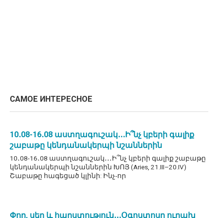
САМОЕ ИНТЕРЕСНОЕ
10․08-16․08 աստղագուշակ․․․Ի՞նչ կբերի գալիք
շաբաթը կենդանակերպի նշաններին
10․08-16․08 աստղագուշակ․․․Ի՞նչ կբերի գալիք շաբաթը
կենդանակերպի նշաններին ԽՈՅ (Aries, 21.III–20.IV)
Շաբաթը հագեցած կլինի: Ինչ-որ
Փող, սեր և հարստություն․․․Օգոստոսը ուրախ