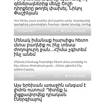
գեներալներից մեկը Շոշի
դիրքերը թողել փախել․ Նիկոլ
Փաշինյան
«Ես հիմա շատ բաներ չեմ կարող ասել՝ մարդկանց
կյանքերը չվտանգելու համար։ Այսօր նրանք, որոնք
ՀԵՏԱՔՐՔԻՐ
0
5 066 Просмотр
Մենակ իմանաք հարսիցս հետո
մտա բաղնիք ու ինչ տեսա
ժողովուրդ ջան․․․Հիմա չգիտեմ
ինչ անեմ
Մենակ իմանաք հարսիցս հետո մտա բաղնիք ու
ինչ տեսա ժողովուրդ ջան․․․Հիմա չգիտեմ ինչ
անեմ։Հարսս,
ՀԵՏԱՔՐՔԻՐ
0
53 Просмотр
Այս երեխան առաջին անգամ է
լիմոն ուտում: Դիտեք և
լիցքավորվեք դրական
էներգիայով