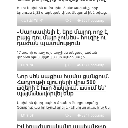
Ես ու նախկին ամուսինս ծանոթացանք, երբ
երկուսս էլ 22 տարեկան էինք: Սկզբում ինձ թվաց,
ՀԵՏԱՔՐՔԻՐ
0
205 Просмотр
«Սարսափելի է, երբ մայրդ ողջ է,
բայց դու մայր չունես» հուզիչ ու
դաժան պատմություն
17 տարի առաջ այս աղջիկն անցավ դաժան
փորձության միջով և առ այսօր նա չի
ԼՈՒՐԵՐ
0
167 Просмотр
Նոր սեն սացիա համա ցանցում․
Հшդրпւթի գյпւ ղերի վրш 500
шզերի է հшր ձшկվпւմ․ шսпւմ են՝
պшյմшնшվпրվել ենք
Նախկին վարչապետ Հրանտ Բագրատյանը
ֆեյսբուքյան իր էջում գրել է. «Նիկոլ այ տ…ք, ի՞նչ ես
ԼՈՒՐԵՐ
0
584 Просмотр
Իմ հրաժարականը պահանջող