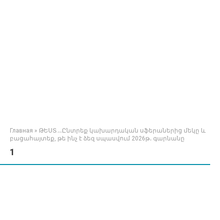
Главная
»
ԹԵՍՏ.․․Ընտրեք կախարդական սֆերաներից մեկը և
բացահայտեք, թե ինչ է ձեզ սպասվում 2026թ․ գարնանը
1