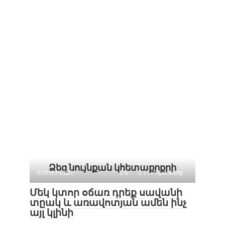
Ձեզ նույնքան կհետաքրքրի
ԲՈՒԺ ԻՆՖՈ
0
171 Просмотр
Մեկ կտոր օճառ դրեք սավանի
տըակ և առավոտյան ամեն ինչ
այլ կլինի