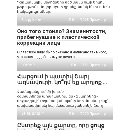
Դեղատնային միջոցների մեծ մասն ունի երկու
թերություն. Սովորաբար դրանք թանկ են եւ ունեն
հակացուցումներ:
Без рубрики
0
268 Просмотр
Оно того стоило? Знаменитости,
прибегнувшие к пластической
коррекции лица
О пластике лицо было сказано и написано так много,
что кажется, добавить уже нечего.
ԼՈՒՐԵՐ
0
51 Просмотр
Հարցում ի պատիվ Շարլ
ազնավուրի. կո՞ղմ եք արդյոք …
Համացանցում մի խումբ
օգտատերեր առաջարկում են «Զվարթնոց»
միջազգային օդանավակայանի նոր մասնաշենքն
անվանափոխել հայ մեծանուն շանսոնյե Շառլ
ՀԵՏԱՔՐՔԻՐ
0
220 Просмотр
Ընտրեք այն քարտը, որը ցույց