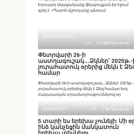
Էդուարդ Աղաջանյանը ֆեյսբուքյան իր էջում
գրել է. «Պարոն Աշոտյանը պնդում
ԱՍՏՂԱԳՈՒՇԱԿ
0
2 068 Просмотр
Փետրվարի 26-ի
աստղագուշակ․․․Ձկներ՝ 2025թ․-
յուրահատուկ օրերից մեկն է Ձե
համար
Փետրվարի 26-ի աստղագուշակ․․․Ձկներ՝ 2025թ․-
յուրահատուկ օրերից մեկն է Ձեզ համար Խոյ.
Հակասական տրամադրություններով օր
ՀԵՏԱՔՐՔԻՐ
0
96 Просмотр
5 տարի ես երեխա չունեյի: Մի օ
ինձ կանչեցին մանկատուն
երեխա տեսնելու