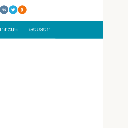
ԳՈՒՇԱԿ
ԹԵՍՏԵՐ