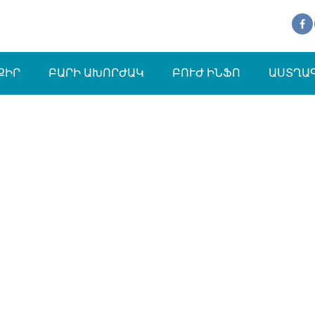
ՔԻՐ
ԲԱՐԻ ԱԽՈՐԺԱԿ
ԲՈՒԺ ԻՆՖՈ
ԱՍՏՂԱ