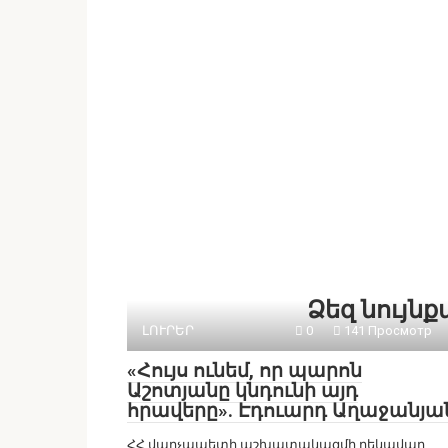
Ձեզ նույն
ԼՈՒՐԵՐ
0
141 Просмотр
«Հույս ունեմ, որ պարոն
Աշոտյանը կնդունի այդ
հրավերը». Էդուարդ Աղաջանյա
ՀՀ վարչապետի աշխատակազմի ղեկավար