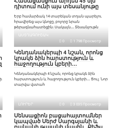
Համացանցում արդեն 45 մլն
դիտում ունի այս տեսանյութը
Երբ համարձակ 14 տարեկան տղան պարելու
հրավիրեց այս կնոջը, բոլորը նրան
թերագնահատեցին։ Սակայն․․․ Տեսանյութն
ԱՍՏՂԱԳՈՒՇԱԿ
0
1 798 Просмотр
Կենդանակերպի 4 նշան, որոնց
ի
կրակե ձին հարստություն և
զ
հաջողություն կբերի․․․
Կենդանակերպի 4 նշան, որոնց կրակե ձին
հարստություն և հաջողություն կբերի․․․ Ցուլ. Նոր
ի
տարվա վստահ
ԼՈՒՐԵՐ
0
3 035 Просмотр
ր
Սենսացիոն բացահայտումներ
կապված Սերժ Սարգսյանի և
բանակի թալանի մասին…Քեֆս