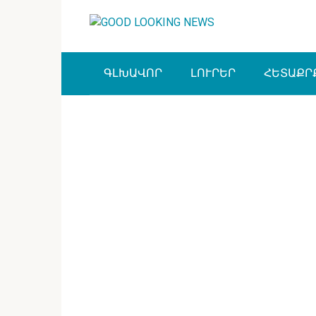
Перейти
к
контенту
ԳԼԽԱՎՈՐ
ԼՈՒՐԵՐ
ՀԵՏԱՔՐ