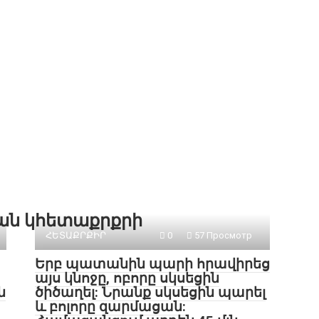
քան կհետաքրքրի
ՀԵՏԱՔՐՔԻՐ
0
57 Просмотр
Երբ պատանին պարի հրավիրեց
այս կնոջը, ոբորը սկսեցին
ն
ծիծաղել: Նրանք սկսեցին պարել
և բոլորը զարմացան: