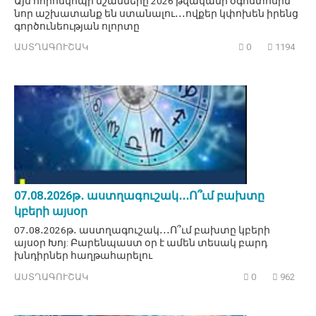
Այս հորոսկոպի նշանները 2026 թվականի օգոստոսին
նոր աշխատանք են ստանալու․․․ովքեր կփոխեն իրենց
գործունեության ոլորտը
ԱՍՏՂԱԳՈՒՇԱԿ
0
1194
07․08․2026թ․ աստղագուշակ․․․Ո՞ւմ բախտը
կբերի այսօր
07․08․2026թ․ աստղագուշակ․․․Ո՞ւմ բախտը կբերի
այսօր Խոյ: Բարենպաստ օր է ամեն տեսակ բարդ
խնդիրներ հաղթահարելու
ԱՍՏՂԱԳՈՒՇԱԿ
0
962