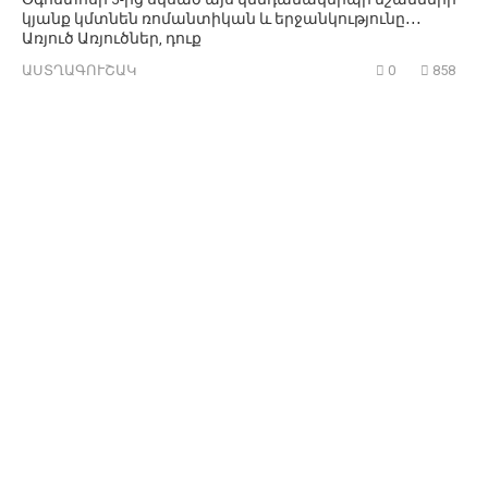
կյանք կմտնեն ռոմանտիկան և երջանկությունը․․․
Առյուծ Առյուծներ, դուք
ԱՍՏՂԱԳՈՒՇԱԿ
0
858