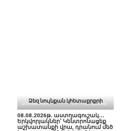
Ձեզ նույնքան կհետաքրքրի
ԱՍՏՂԱԳՈՒՇԱԿ
0
57 Просмотр
08․08․2026թ․ աստղագուշակ․․․
Երկվորյակներ՝ Կենտրոնացեք
աշխատանքի վրա, դրանում մեծ