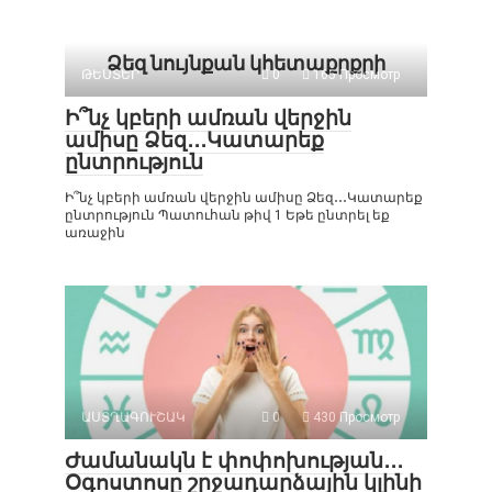
Ձեզ նույնքան կհետաքրքրի
ԹԵՍՏԵՐ
0
165 Просмотр
Ի՞նչ կբերի ամռան վերջին
ամիսը Ձեզ․․․Կատարեք
ընտրություն
Ի՞նչ կբերի ամռան վերջին ամիսը Ձեզ․․․Կատարեք
ընտրություն Պատուհան թիվ 1 Եթե ընտրել եք
առաջին
ԱՍՏՂԱԳՈՒՇԱԿ
0
430 Просмотр
Ժամանակն է փոփոխության․․․
Օգոստոսը շրջադարձային կլինի