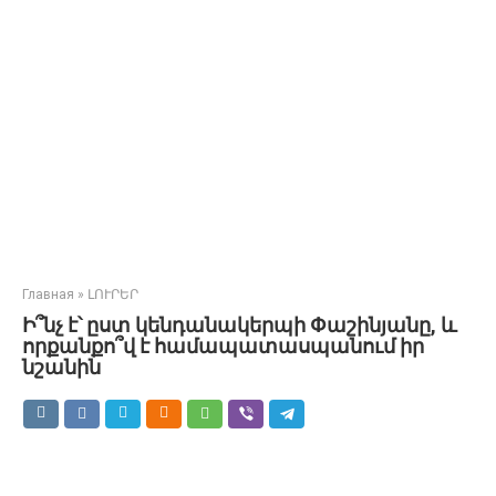
Главная
»
ԼՈՒՐԵՐ
Ի՞նչ է՝ ըստ կենդանակերպի Փաշինյանը, և
որքանքո՞վ է համապատասպանում իր
նշանին