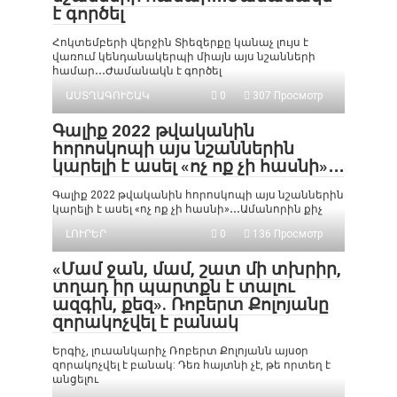
է գործել
Հոկտեմբերի վերջին Տիեզերքը կանաչ լույս է
վառում կենդանակերպի միայն այս նշանների
համար․․․Ժամանակն է գործել
ԱՍՏՂԱԳՈՒՇԱԿ
0
307 Просмотр
Գալիք 2022 թվականին
հորոսկոպի այս նշաններին
կարելի է ասել «ոչ ոք չի հասնի»․․․
Գալիք 2022 թվականին հորոսկոպի այս նշաններին
կարելի է ասել «ոչ ոք չի հասնի»․․․Ամանորին քիչ
ԼՈՒՐԵՐ
0
136 Просмотр
«Մամ ջան, մամ, շատ մի տխրիր,
տղադ իր պարտքն է տալու
ազգին, քեզ». Ռոբերտ Քոլոյանը
զորակոչվել է բանակ
Երգիչ, լուսանկարիչ Ռոբերտ Քոլոյանն այսօր
զորակոչվել է բանակ: Դեռ հայտնի չէ, թե որտեղ է
անցելու