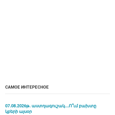
САМОЕ ИНТЕРЕСНОЕ
07․08․2026թ․ աստղագուշակ․․․Ո՞ւմ բախտը
կբերի այսօր