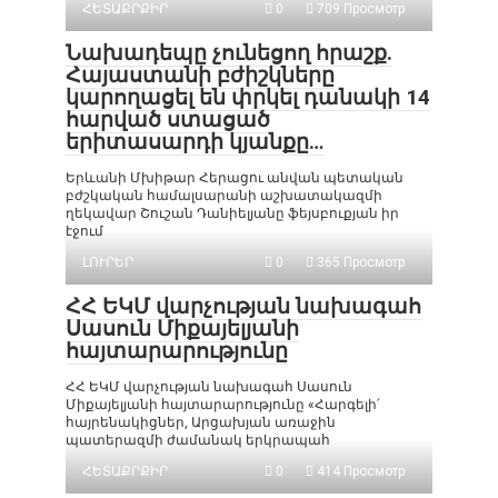
ՀԵՏԱՔՐՔԻՐ
0
709 Просмотр
Նախադեպը չունեցող հրաշք.
Հայաստանի բժիշկները
կարողացել են փրկել դանակի 14
հարված ստացած
երիտասարդի կյանքը…
Երևանի Մխիթար Հերացու անվան պետական
բժշկական համալսարանի աշխատակազմի
ղեկավար Շուշան Դանիելյանը ֆեյսբուքյան իր
էջում
ԼՈՒՐԵՐ
0
365 Просмотр
ՀՀ ԵԿՄ վարչության նախագահ
Սասուն Միքայելյանի
հայտարարությունը
ՀՀ ԵԿՄ վարչության նախագահ Սասուն
Միքայելյանի հայտարարությունը «Հարգելի՛
հայրենակիցներ, Արցախյան առաջին
պատերազմի ժամանակ երկրապահ
ՀԵՏԱՔՐՔԻՐ
0
414 Просмотр