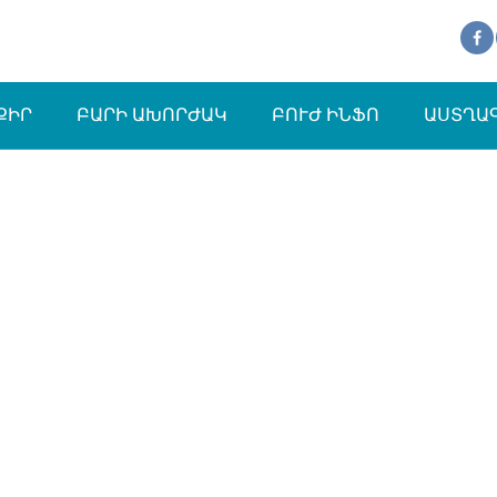
ՔԻՐ
ԲԱՐԻ ԱԽՈՐԺԱԿ
ԲՈՒԺ ԻՆՖՈ
ԱՍՏՂԱ