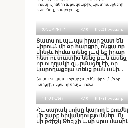
հրապույրների և բազմաթիվ պատրանքների
հետ: Դուք հագուրդ եք
ՀԵՏԱՔՐՔԻՐ
0
662 Просмотр
Տատս ու պապս իրար շատ են
սիրում. մի օր հարցրի, ոնցա որ
մինչև հիմա տենց լավ եք իրար
հետ ու տատիս նենց բան ասեց,
որ ուղղակի զարմացել էի, որ
կարողացելա տենց բան անի…
Տատս ու պապս իրար շատ են սիրում. մի օր
հարցրի, ոնցա որ մինչև հիմա
ԲՈՒԺ ԻՆՖՈ
0
178 Просмотр
Հասարակ սոխը կարող է բուժել
մի շարք հիվանդություններ․ Ոչ
մի բժիշկ Ձեզ չի ասի սրա մասի