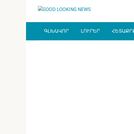
Перейти
к
контенту
ԳԼԽԱՎՈՐ
ԼՈՒՐԵՐ
ՀԵՏԱՔՐ