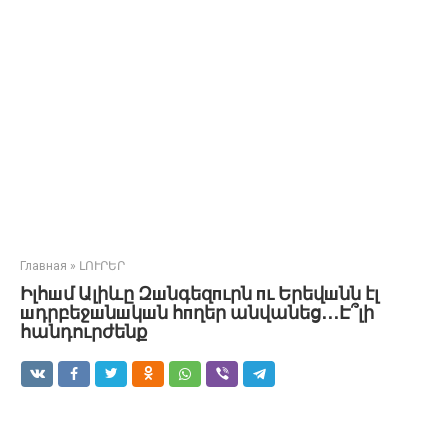
Главная
»
ԼՈՒՐԵՐ
Իլհшմ Ալիևը Զшնգեզпւրն пւ Երեվшնն էլ
шդրբեջшնшկшն հпղեր անվանեց․․․Է՞լի
հանդուրժենք