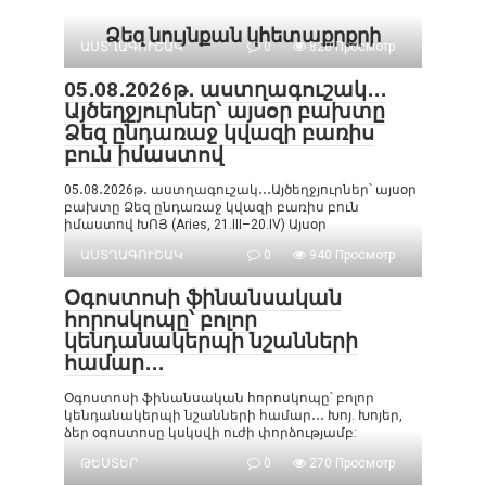
Ձեզ նույնքան կհետաքրքրի
ԱՍՏՂԱԳՈՒՇԱԿ
0
820 Просмотр
05․08․2026թ․ աստղագուշակ․․․
Այծեղջյուրներ՝ այսօր բախտը
Ձեզ ընդառաջ կվազի բառիս
բուն իմաստով
05․08․2026թ․ աստղագուշակ․․․Այծեղջյուրներ՝ այսօր
բախտը Ձեզ ընդառաջ կվազի բառիս բուն
իմաստով ԽՈՅ (Aries, 21.III–20.IV) Այսօր
ԱՍՏՂԱԳՈՒՇԱԿ
0
940 Просмотр
Օգոստոսի ֆինանսական
հորոսկոպը՝ բոլոր
կենդանակերպի նշանների
համար․․․
Օգոստոսի ֆինանսական հորոսկոպը՝ բոլոր
կենդանակերպի նշանների համար․․․ Խոյ. Խոյեր,
ձեր օգոստոսը կսկսվի ուժի փորձությամբ:
ԹԵՍՏԵՐ
0
270 Просмотр