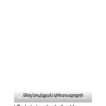
Ձեզ նույնքան կհետաքրքրի
ԹԵՍՏԵՐ
0
80 Просмотр