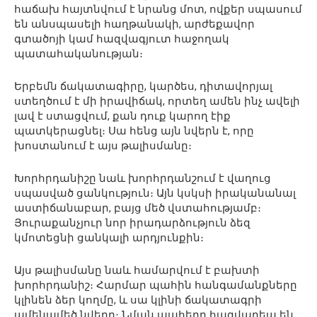
հաճախ հայտնվում է նրանց մոտ, ովքեր սպասում
են անսպասելի հաղթանակի, արժեքավոր
գտածոյի կամ հազվագյուտ հաջողակ
պատահականության։
Երբեմն ճակատագիրը, կարծես, դիտավորյալ
ստեղծում է մի իրավիճակ, որտեղ ամեն ինչ ավելի
լավ է ստացվում, քան դուք կարող էիք
պատկերացնել։ Սա հենց այն նվերն է, որը
խոստանում է այս թալիսմանը։
Խորհրդանիշը նաև խորհրդանշում է վաղուց
սպասված ցանկություն։ Այն կսկսի իրականանալ
աստիճանաբար, բայց մեծ վստահությամբ։
Յուրաքանչյուր նոր իրադարձություն ձեզ
կմոտեցնի ցանկալի արդյունքին։
Այս թալիսմանը նաև համարվում է բախտի
խորհրդանիշ։ Հարմար պահին հանգամանքները
կլինեն ձեր կողմը, և սա կլինի ճակատագրի
ամենամեծ նվերը։ Նման պահերը հազվադեպ են