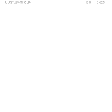
ԱՍՏՂԱԳՈՒՇԱԿ
0
625