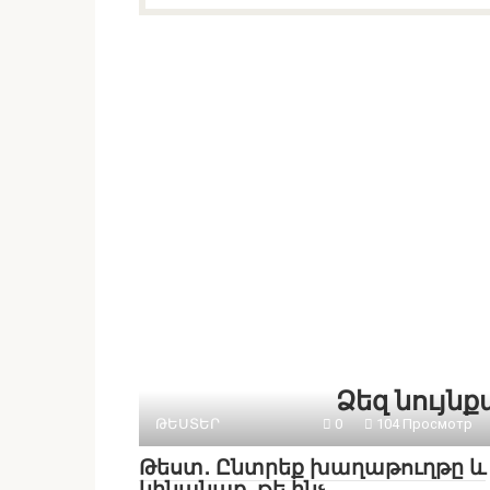
Ձեզ նույն
ԹԵՍՏԵՐ
0
104 Просмотр
Թեստ․ Ընտրեք խաղաթուղթը և
կինանաք, թե ինչ