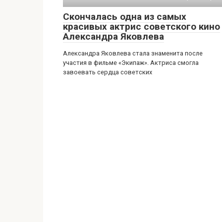
Скончалась одна из самых
красивых актрис советского кино
Александра Яковлева
Александра Яковлева стала знаменита после
участия в фильме «Экипаж». Актриса смогла
завоевать сердца советских