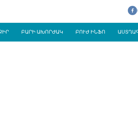
ՔԻՐ
ԲԱՐԻ ԱԽՈՐԺԱԿ
ԲՈՒԺ ԻՆՖՈ
ԱՍՏՂԱ