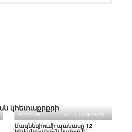
քան կհետաքրքրի
ԲՈՒԺ ԻՆՖՈ
0
156 Просмотр
Մագնեզիումի պակասը 12
հիվանդություն կարող է