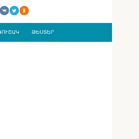
ԳՈՒՇԱԿ
ԹԵՍՏԵՐ