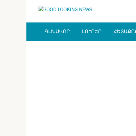
Перейти
к
контенту
ԳԼԽԱՎՈՐ
ԼՈՒՐԵՐ
ՀԵՏԱՔՐ