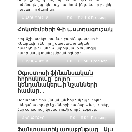
Յուրաքանչյուր մայրիկի համար իր երեխան
ամենագեղեցիկն է աշխարհում, ինչպես որ բալիկի
համար իր մայրիկը:
ԱՍՏՂԱԳՈՒՇԱԿ
0
2 410 Просмотр
Հոկտեմբերի 9-ի աստղագուշակ
Խոյ: Աշխատելու համար բարենպաստ օր է:
Հնարավոր են որոշ մասնագիտական
հաջողություններ:Կկարողանաք համոզիչ
հաղթանակ տանել մրցակիցների
ԱՍՏՂԱԳՈՒՇԱԿ
0
1 501 Просмотр
Օգոստոսի ֆինանսական
հորոսկոպը՝ բոլոր
կենդանակերպի նշանների
համար․․․
Օգոստոսի ֆինանսական հորոսկոպը՝ բոլոր
կենդանակերպի նշանների համար․․․ Խոյ. Խոյեր,
ձեր օգոստոսը կսկսվի ուժի փորձությամբ:
ՀԵՏԱՔՐՔԻՐ
0
541 Просмотр
Ֆանտաստիկ առաջընթաց․․․Այս