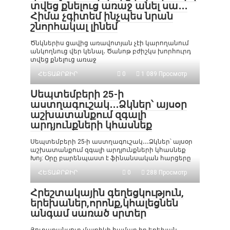
տվեց քնելուց առաջ անել սա․․․
Հիմա չգիտեմ ինչպես նրան
շնորհակալ լինեմ
Ծնկներիս ցավից առավոտյան չէի կարողանում
անկողնուց վեր կենալ․ Ծանոթ բժիշկս խորհուրդ
տվեց քնելուց առաջ
ՀԵՏԱՔՐՔԻՐ
0
1 089 Просмотр
Սեպտեմբերի 25-ի
աստղագուշակ․․․Ձկներ՝ այսօր
աշխատանքում զգալի
արդյունքների կհասնեք
Սեպտեմբերի 25-ի աստղագուշակ․․․Ձկներ՝ այսօր
աշխատանքում զգալի արդյունքների կհասնեք
Խոյ: Օրը բարենպաստ է ֆինանսական հարցերը
ՀԵՏԱՔՐՔԻՐ
0
288 Просмотр
Հրեշտակային գեղեցկություն,
երեխաներ,որոնք,կհալեցնեն
անգամ սառած սրտեր