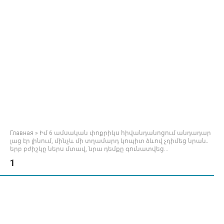
Главная
»
Իմ 6 ամսական փոքրիկս հիվանդանոցում անդադար
լաց էր լինում, մինչև մի տղամարդ կոպիտ ձևով չդիմեց նրան․
երբ բժիշկը ներս մտավ, նրա դեմքը գունատվեց…
1