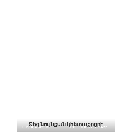
Ձեզ նույնքան կհետաքրքրի
ԱՍՏՂԱԳՈՒՇԱԿ
0
819 Просмотр