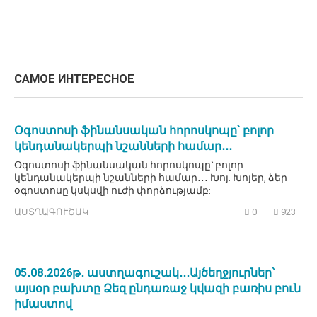
САМОЕ ИНТЕРЕСНОЕ
Օգոստոսի ֆինանսական հորոսկոպը՝ բոլոր
կենդանակերպի նշանների համար․․․
Օգոստոսի ֆինանսական հորոսկոպը՝ բոլոր
կենդանակերպի նշանների համար․․․ Խոյ. Խոյեր, ձեր
օգոստոսը կսկսվի ուժի փորձությամբ:
ԱՍՏՂԱԳՈՒՇԱԿ
0
923
05․08․2026թ․ աստղագուշակ․․․Այծեղջյուրներ՝
այսօր բախտը Ձեզ ընդառաջ կվազի բառիս բուն
իմաստով