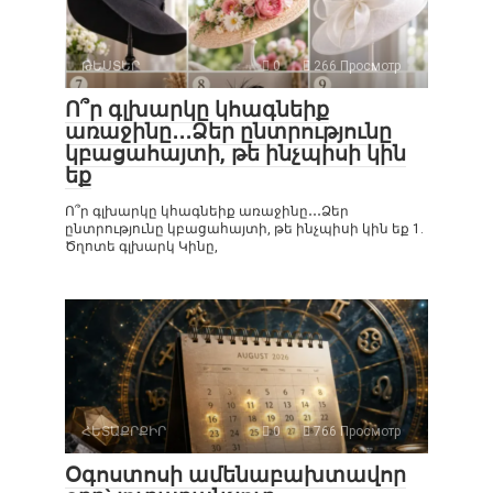
ԹԵՍՏԵՐ
0
266 Просмотр
Ո՞ր գլխարկը կհագնեիք
առաջինը․․․Ձեր ընտրությունը
կբացահայտի, թե ինչպիսի կին
եք
Ո՞ր գլխարկը կհագնեիք առաջինը․․․Ձեր
ընտրությունը կբացահայտի, թե ինչպիսի կին եք 1.
Ծղոտե գլխարկ Կինը,
ՀԵՏԱՔՐՔԻՐ
0
766 Просмотр
Օգոստոսի ամենաբախտավոր