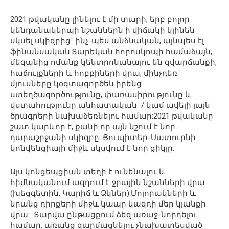
2021 թվականը լինելու է մի տարի, երբ բոլոր
կենդանակերպի նշաններն ի վիճակի կլինեն
սկսել սկիզբից` ինչ-պես անձնական, այնպես էլ
ֆինանսական:Տարեկան հորոսկոպի համաձայն,
մեզանից ոմանք կենտրոնանալու են զվարճանքի,
հաճույքների և հոբբիների վրա, մինչդեռ
մյուսները կօգտագործեն իրենց
ստեղծագործությունը, փառասիրությունը և
վստահությունը անհատական ​​ / կամ ավելի լայն
ծրագրերի նախաձեռնելու համար:2021 թվականը
շատ կարևոր է, քանի որ այն նշում է նոր
դարաշրջանի սկիզբը. Յուպիտեր-Սատուրնի
կոնվենցիայի միջև սկսվում է նոր ցիկլը:
Այս կոնցեպցիան տեղի է ունենալու և
հիմնականում ազդում է ջրային նշանների վրա
(խեցգետին, Կարիճ և Ձկներ):Մոլորակների և
նրանց դիրքերի միջև կապը կազդի մեր կյանքի
վրա : Տարվա ընթացքում ձեզ առաջ-նորդելու
համար, առանց զարմացնելու չնախատեսված