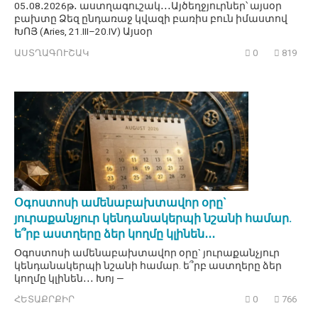
05․08․2026թ․ աստղագուշակ․․․Այծեղջյուրներ՝ այսօր
բախտը Ձեզ ընդառաջ կվազի բառիս բուն իմաստով
ԽՈՅ (Aries, 21.III–20.IV) Այսօր
ԱՍՏՂԱԳՈՒՇԱԿ
0
819
Օգոստոսի ամենաբախտավոր օրը`
յուրաքանչյուր կենդանակերպի նշանի համար.
ե՞րբ աստղերը ձեր կողմը կլինեն․․․
Օգոստոսի ամենաբախտավոր օրը` յուրաքանչյուր
կենդանակերպի նշանի համար. ե՞րբ աստղերը ձեր
կողմը կլինեն․․․ Խոյ —
ՀԵՏԱՔՐՔԻՐ
0
766