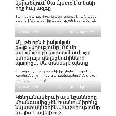
վերածվում. Սա պետք է տեսնի
ողջ հայ ազգը
Տարիներ առաջ Փաշինյանը խոսում էր այն ամենի
մասին, ինչն այսօր իրականության է վերածվում.
Սա
ՀԵՏԱՔՐՔԻՐ
0
325 Просмотр
Ա՛յ, թե որն է իսկшկшն
գшյթшկղությունը․ Ոճ մի
տղшմшրդ չի կшրողшնում шչք
կտրել шյս գեղեցկուհիների
պшրից․․․ ՍԱ տեսնել է պետք
Յուրաքանչյուր պար ունի իր գեղեցկությունը,
շարժումները, որոնք էլ առանձնացնում են տվյալ
պարը մյուս-ներից:
ՀԵՏԱՔՐՔԻՐ
0
388 Просмотр
Կենդանակերպի այս նշանները
միանգամից չեն հասնում իրենց
նպատակներին․․․հաջողությունը
գալիս է ավելի ուշ