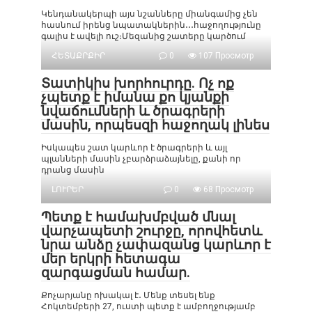
Կենդանակերպի այս նշանները միանգամից չեն
հասնում իրենց նպատակներին․․․հաջողությունը
գալիս է ավելի ուշ։Մեզանից շատերը կարծում
ՀԵՏԱՔՐՔԻՐ
0
107 Просмотр
Տատիկիս խորհուրդը. Ոչ ոք
չպետք է իմանա քո կյանքի
նվաճումների և ծրագրերի
մասին, որպեսզի հաջողակ լինես
Իսկապես շատ կարևոր է ծրագրերի և այլ
պլանների մասին չբարձրաձայնելը, քանի որ
դրանց մասին
ԼՈՒՐԵՐ
0
68 Просмотр
Պետք է համախմբված մնալ
վարչապետի շուրջը, որովհետև
նրա անձը չափազանց կարևոր է
մեր երկրի հետագա
զարգացման համար.
Քոչարյանը ոխակալ է․ Մենք տեսել ենք
Հոկտեմբերի 27, ուստի պետք է ամբողջությամբ