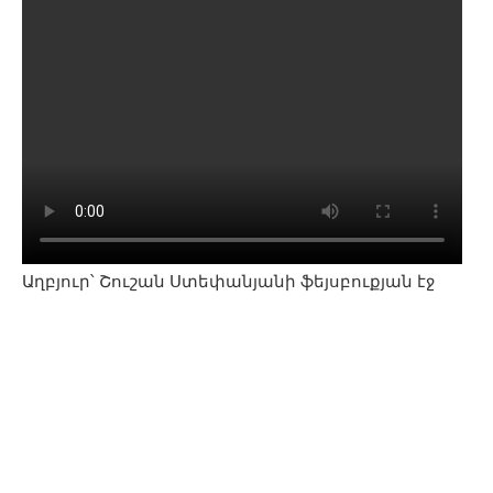
Աղբյուր՝ Շուշան Ստեփանյանի ֆեյսբուքյան էջ