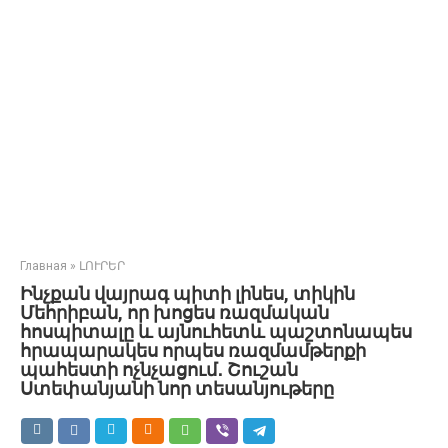
Главная
»
ԼՈՒՐԵՐ
Ինչքան վայրագ պիտի լինես, տիկին
Մեհրիբան, որ խոցես ռազմական
հոսպիտալը և այնուհետև պաշտոնապես
հրապարակես որպես ռազմամթերքի
պահեստի ոչնչացում․ Շուշան
Ստեփանյանի նոր տեսանյութերը