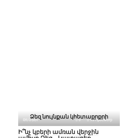
Ձեզ նույնքան կհետաքրքրի
ԹԵՍՏԵՐ
0
95 Просмотр
Ի՞նչ կբերի ամռան վերջին