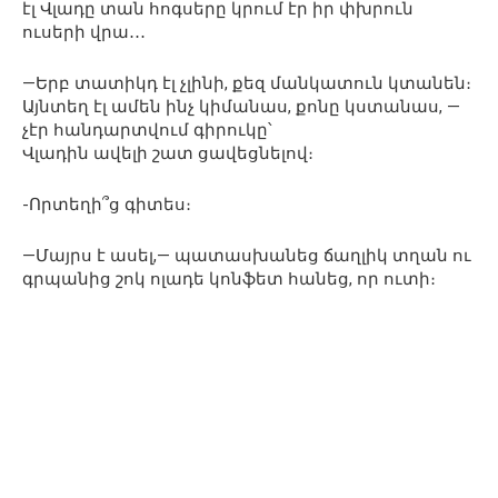
էլ Վլադը տան հոգսերը կրում էր իր փխրուն
ուսերի վրա․․․
—Երբ տատիկդ էլ չլինի, քեզ մանկատուն կտանեն։
Այնտեղ էլ ամեն ինչ կիմանաս, քոնը կստանաս, —
չէր հանդարտվում գիրուկը՝
Վլադին ավելի շատ ցավեցնելով։
-Որտեղի՞ց գիտես։
—Մայրս է ասել,— պատասխանեց ճաղլիկ տղան ու
գրպանից շոկ ոլադե կոնֆետ հանեց, որ ուտի։