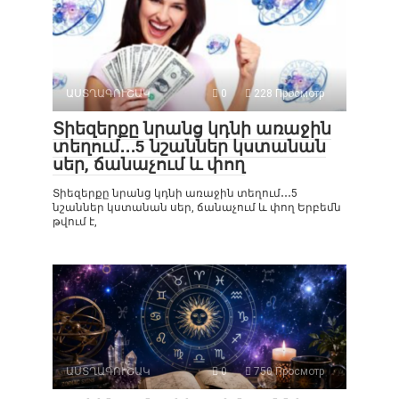
ԱՍՏՂԱԳՈՒՇԱԿ
0
228 Просмотр
Տիեզերքը նրանց կդնի առաջին
տեղում․․․5 նշաններ կստանան
սեր, ճանաչում և փող
Տիեզերքը նրանց կդնի առաջին տեղում․․․5
նշաններ կստանան սեր, ճանաչում և փող Երբեմն
թվում է,
ԱՍՏՂԱԳՈՒՇԱԿ
0
750 Просмотр