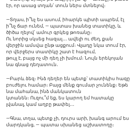
էր, որ ասաց տղան՝ տուն ներս մտնելով։
—Տղաս, ի՞նչ ես ասում, իհարկե պիտի ապրեմ, էլ
ի՞նչ ճար ունեմ, — պատաս խանեց տատիկը, և
ծիծա ղելով՝ ամուր գրկեց թոռանը։
Ու նորից սկսեց հազալ․․․ ավելի ու ժեղ, քան
վերջին ամսվա ընթ ացքում։ Վլադը նկա տում էր,
որ վերջերս տատիկը շատ է հազում,
թույլ է, բայց ոչ մի դեղ չի խմում։ Նույն երեկոյան
նա գնաց դեղատուն․
—Բարև ձեզ։ Ինձ դեղեր են պետք՝ տատիկիս հազը
բուժելու համար։ Բայց մենք գումար չունենք։ Եթե
նա մահանա, ինձ մանկատուն
կտանեն։ Ուզու՞մ եք, ես կարող եմ հատակը
լվանալ, կամ աղբը թափել․․․
—Գնա, տղա, պետք չի, դուրս արի, խանգ արում ես
մարդկանց, — պատա սխանեց աշխատողը։