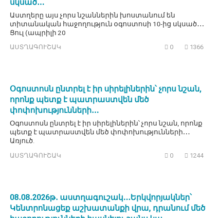
սկսած․․․
Աստղերը այս չորս նշաններին խոստանում են
տիտանական հաջողություն օգոստոսի 10-ից սկսած․․․
Ցուլ (ապրիլի 20
ԱՍՏՂԱԳՈՒՇԱԿ
0
1366
Օգոստոսն ընտրել է իր սիրելիներին՝ չորս նշան,
որոնք պետք է պատրաստվեն մեծ
փոփոխությունների․․․
Օգոստոսն ընտրել է իր սիրելիներին՝ չորս նշան, որոնք
պետք է պատրաստվեն մեծ փոփոխությունների․․․
Առյուծ.
ԱՍՏՂԱԳՈՒՇԱԿ
0
1244
08․08․2026թ․ աստղագուշակ․․․Երկվորյակներ՝
Կենտրոնացեք աշխատանքի վրա, դրանում մեծ