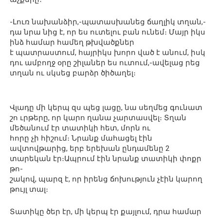
-Լուռ նախանձիր,-պատասխանեց ճաղլիկ տղան,-
դա նրա նից է, որ ես ուտելու բան ունեմ։ Մայր իկս
ինձ համար համեղ թխվածքներ
է պատրաստում, հայրիկս խորո ված է անում, իսկ
դու ամբողջ օրը շիլաներ ես ուտում,-ավելաց րեց
տղան ու սկսեց բարձր ծիծաղել։
Վլադը մի կերպ զս պեց լացը, նա սեղմեց գունատ
շո ւրթերը, որ կարո ղանա չարտասվել։ Տղան
մեծանում էր տատիկի հետ, մորն ու
հորը չի հիշում։ Նրանք մահացել էին
ավտովթարից, երբ երեխան ընդամենը 2
տարեկան էր։Ապրում էին նրանք տատիկի փոքր
թո-
շակով, պարզ է, որ իրենց ճոխություն չէին կարող
թույլ տալ։
Տատիկը ծեր էր, մի կերպ էր քայլում, դրա համար