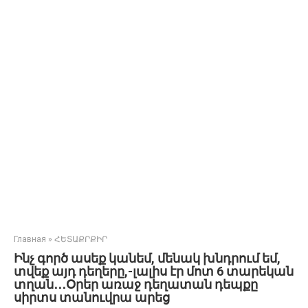
Главная
»
ՀԵՏԱՔՐՔԻՐ
Ինչ գործ ասեք կանեմ, մենակ խնդրում եմ,
տվեք այդ դեղերը,-լալիս էր մոտ 6 տարեկան
տղան․․․Օրեր առաջ դեղատան դեպքը
սիրտս տանուվրա արեց