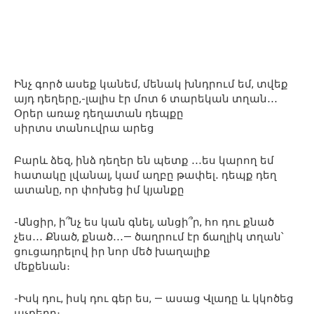
Ինչ գործ ասեք կանեմ, մենակ խնդրում եմ, տվեք
այդ դեղերը,-լալիս էր մոտ 6 տարեկան տղան․․․
Օրեր առաջ դեղատան դեպքը
սիրտս տանուվրա արեց
Բարև ձեզ, ինձ դեղեր են պետք ․․․ես կարող եմ
հատակը լվանալ, կամ աղբը թափել․ դեպք դեղ
ատանը, որ փոխեց իմ կյանքը
-Անցիր, ի՞նչ ես կան գնել, անցի՞ր, հո դու քնած
չես․․․ Քնած, քնած․․․— ծաղրում էր ճաղլիկ տղան՝
ցուցադրելով իր նոր մեծ խաղալիք
մեքենան։
-Իսկ դու, իսկ դու գեր ես, — ասաց Վլադը և կկոծեց
աչքերը։