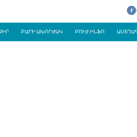
ՔԻՐ
ԲԱՐԻ ԱԽՈՐԺԱԿ
ԲՈՒԺ ԻՆՖՈ
ԱՍՏՂԱ