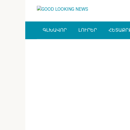
Перейти
к
контенту
ԳԼԽԱՎՈՐ
ԼՈՒՐԵՐ
ՀԵՏԱՔՐ