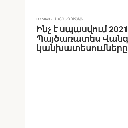
Главная
»
ԱՍՏՂԱԳՈՒՇԱԿ
Ինչ է սպասվում 202
Պայծառատես Վանգ
կանխատեսումները