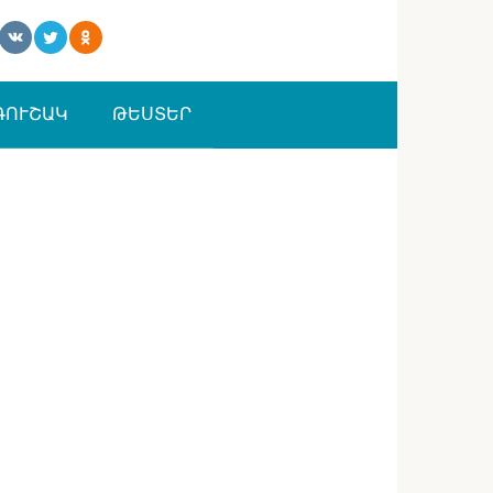
ԳՈՒՇԱԿ
ԹԵՍՏԵՐ