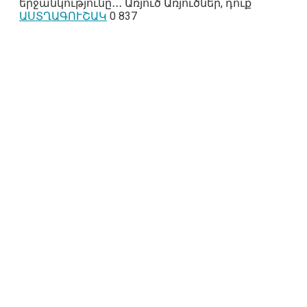
երջանկությունը․․․ Առյուծ Առյուծներ, դուք
ԱՍՏՂԱԳՈՒՇԱԿ
0
837