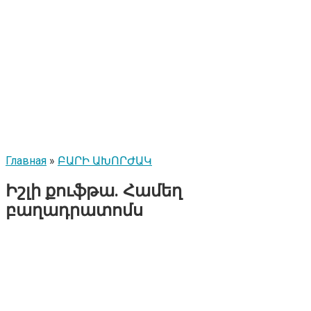
Главная
»
ԲԱՐԻ ԱԽՈՐԺԱԿ
Իշլի քուֆթա. Համեղ
բաղադրատոմս