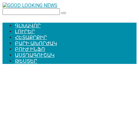
Перейти
к
Поиск:
контенту
ԳԼԽԱՎՈՐ
ԼՈՒՐԵՐ
ՀԵՏԱՔՐՔԻՐ
ԲԱՐԻ ԱԽՈՐԺԱԿ
ԲՈՒԺ ԻՆՖՈ
ԱՍՏՂԱԳՈՒՇԱԿ
ԹԵՍՏԵՐ