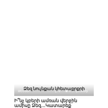
Ձեզ նույնքան կհետաքրքրի
ԹԵՍՏԵՐ
0
175 Просмотр
Ի՞նչ կբերի ամռան վերջին
ամիսը Ձեզ․․․Կատարեք