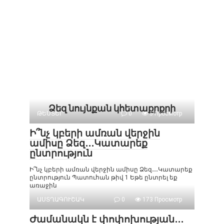
Ձեզ նույնքան կհետաքրքրի
ԹԵՍՏԵՐ
0
5 Просмотр
Ի՞նչ կբերի ամռան վերջին
ամիսը Ձեզ․․․Կատարեք
ընտրություն
Ի՞նչ կբերի ամռան վերջին ամիսը Ձեզ․․․Կատարեք
ընտրություն Պատուհան թիվ 1 Եթե ընտրել եք
առաջին
ԱՍՏՂԱԳՈՒՇԱԿ
0
173 Просмотр
Ժամանակն է փոփոխության․․․