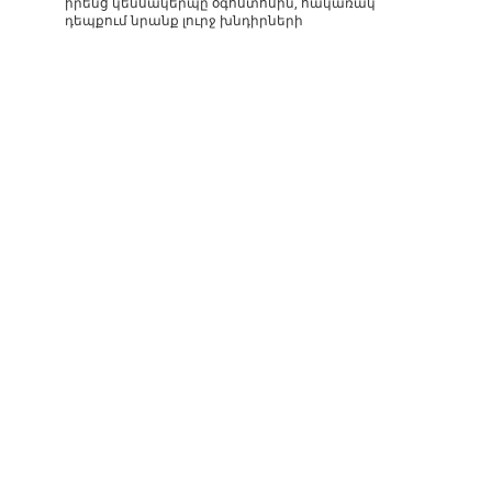
իրենց կենսակերպը օգոստոսին, հակառակ
դեպքում նրանք լուրջ խնդիրների