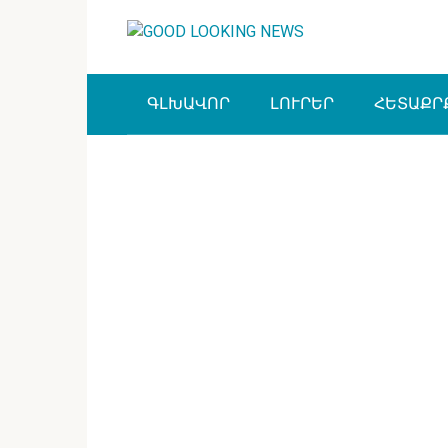
Перейти
к
контенту
ԳԼԽԱՎՈՐ
ԼՈՒՐԵՐ
ՀԵՏԱՔՐ