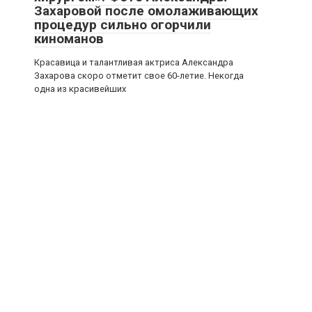
Захаровой после омолаживающих
процедур сильно огорчили
киноманов
Красавица и талантливая актриса Александра
Захарова скоро отметит свое 60-летие. Некогда
одна из красивейших