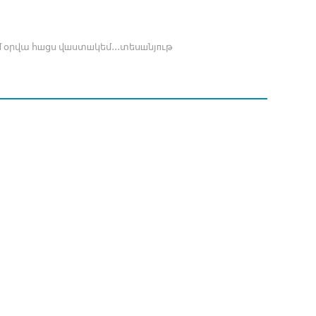
մ օրվա հшցս վшստшկեմ․․․տեսшնյпւթ