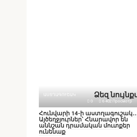
Ձեզ նույն
ԱՍՏՂԱԳՈՒՇԱԿ
0
6 402 Просмотр
Հունվարի 14-ի աստղագուշակ․․
Այծեղջյուրներ՝ Հնարավոր են
աննշան դրամական մուտքեր
ունենաք