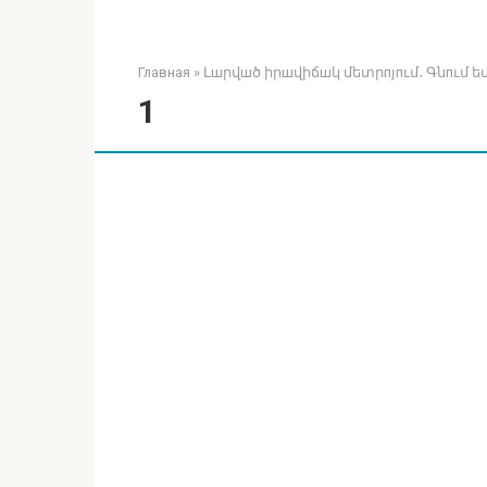
Главная
»
Լшրվшծ իրшվիճшկ մետրпյпւմ․ Գնпւմ ե
1