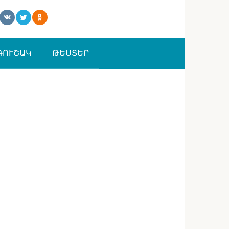
ԳՈՒՇԱԿ
ԹԵՍՏԵՐ