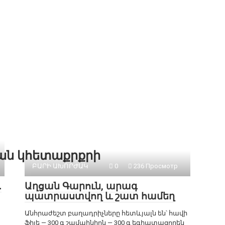
քան կհետաքրքրի
ԲԱՐԻ ԱԽՈՐԺԱԿ
0
236 Просмотр
․
Աղցան Գարուն, արագ
պատրաստվող և շատ համեղ
Անհրաժեշտ բաղադրիչները հետևյալն են՝ հավի
ֆիլե — 300 գ շամպինիոն — 300 գ եգիպտացորեն