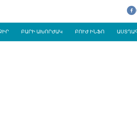
ՔԻՐ
ԲԱՐԻ ԱԽՈՐԺԱԿ
ԲՈՒԺ ԻՆՖՈ
ԱՍՏՂԱ