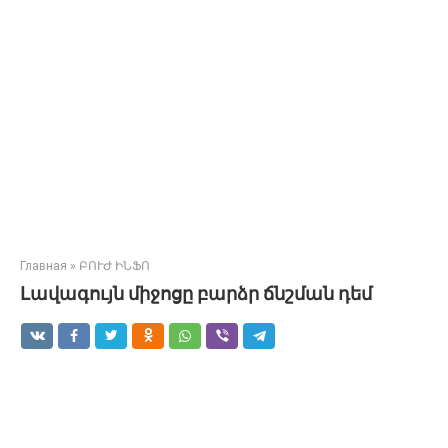
Главная
»
ԲՈՒԺ ԻՆՖՈ
Լավագույն միջոցը բարձր ճնշման դեմ