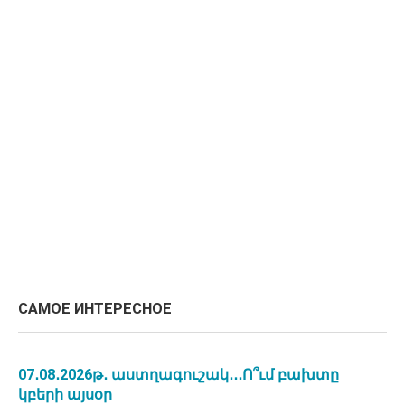
САМОЕ ИНТЕРЕСНОЕ
07․08․2026թ․ աստղագուշակ․․․Ո՞ւմ բախտը
կբերի այսօր