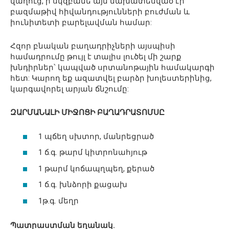
վաղուց, ի սկզբանե այն նախատեսված էր
բազմաթիվ հիվանդությունների բուժման և
իունիտետի բարելավման համար:
Հզոր բնական բաղադրիչների այսպիսի
համադրումը թույլ է տալիս լուծել մի շարք
խնդիրներ՝ կապված սրտանոթային համակարգի
հետ: Կարող եք ազատվել բարձր խոլեստերինից,
կարգավորել արյան ճնշումը:
ԶԱՐՄԱՆԱԼԻ ՄԻՋՈՑԻ ԲԱՂԱԴՐԱՏՈՄՍԸ
1 պճեղ սխտոր, մանրեցրած
1 ճ.գ. թարմ կիտրոնահյութ
1 թարմ կոճապղպեղ, քերած
1 ճ.գ. խնձորի քացախ
1թ.գ. մեղր
Պատրաստման եղանակ.