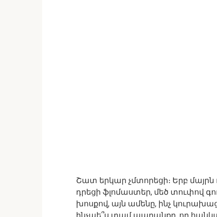
Շատ երկար չմտորեցի։ Երբ մայրն ո
դրեցի ֆլոմաստեր, մեծ տուփով գո
խոսքով, այն ամենը, ինչ կուրախա
ինչպե՞ս տամ ապրանքը, որ հանկա