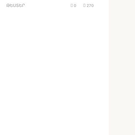
ԹԵՍՏԵՐ
0
270