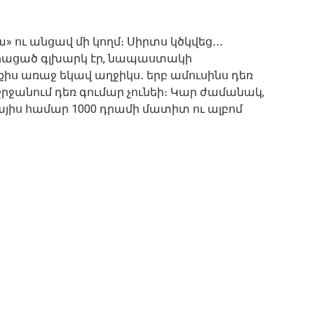
 ու անցավ մի կողմ։ Սիրտս կծկվեց․․․
-րացած գլխարկ էր, նապաստակի
իս առաջ եկավ աղջիկս․ երբ ամուսինս դեռ
 շրջանում դեռ գումար չունեի։ Կար ժամանակ,
րեխայիս համար 1000 դրամի մատիտ ու ալբոմ