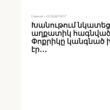
Главная
»
ՀԵՏԱՔՐՔԻՐ
Խանութում նկատեց
աղքատիկ հագնված 
Փոքրիկը կանգնած 
էր․․․