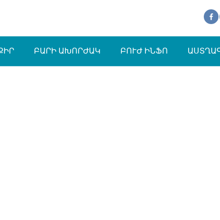
ՔԻՐ
ԲԱՐԻ ԱԽՈՐԺԱԿ
ԲՈՒԺ ԻՆՖՈ
ԱՍՏՂԱ