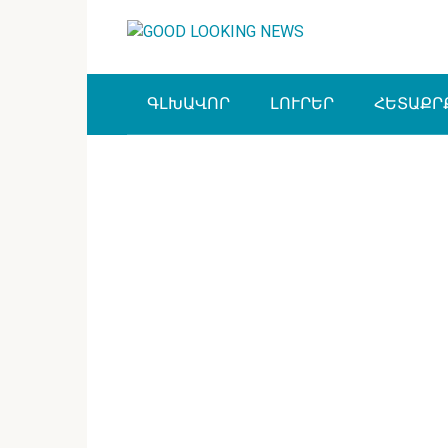
Перейти
к
контенту
ԳԼԽԱՎՈՐ
ԼՈՒՐԵՐ
ՀԵՏԱՔՐ