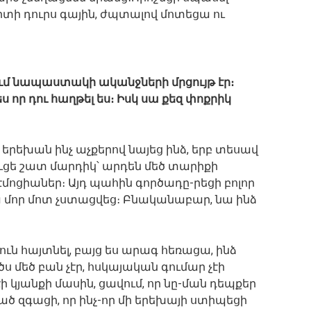
իտի դուրս գային, ժպտալով մոտեցա ու
ում նապաստակի ականջների մրցույթ էր։
ս որ դու հաղթել ես։ Իսկ սա քեզ փոքրիկ
 երեխան ինչ աչքերով նայեց ինձ, երբ տեսավ
ւցե շատ մարդիկ՝ արդեն մեծ տարիքի
ն էմոցիաներ։ Այդ պահին գործադը-րեցի բոլոր
ա մոր մոտ չստացվեց։ Բնականաբար, նա ինձ
յուն հայտնել, բայց ես արագ հեռացա, ինձ
 մեծ բան չէր, հսկայական գումար չէի
կյանքի մասին, ցավում, որ նը-ման դեպքեր
ացած զգացի, որ ինչ-որ մի երեխայի ստիպեցի