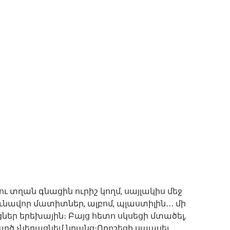
ւ տղան գնացին ուրիշ կողմ, սայլակիս մեջ
ւնավոր մատիտներ, ալբոմ, պլաստիլին․․․ մի
ցներ երեխային։ Բայց հետո սկսեցի մտածել,
րծ չնեղացնեմ նրանց։Որոշեցի սպասել