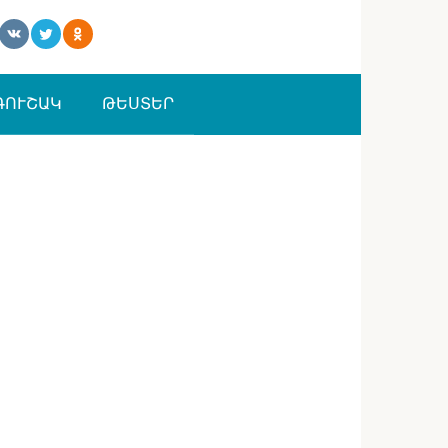
ԳՈՒՇԱԿ
ԹԵՍՏԵՐ