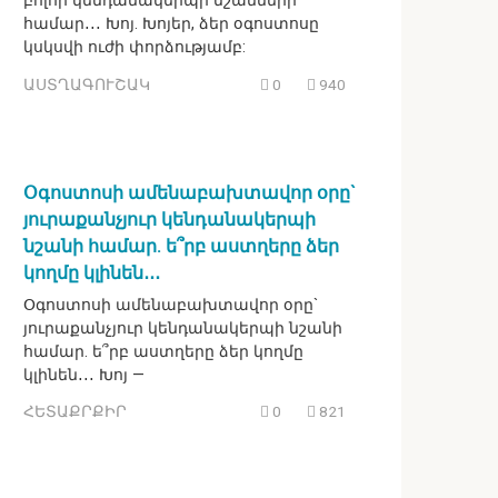
բոլոր կենդանակերպի նշանների
համար․․․ Խոյ. Խոյեր, ձեր օգոստոսը
կսկսվի ուժի փորձությամբ:
ԱՍՏՂԱԳՈՒՇԱԿ
0
940
Օգոստոսի ամենաբախտավոր օրը`
յուրաքանչյուր կենդանակերպի
նշանի համար. ե՞րբ աստղերը ձեր
կողմը կլինեն․․․
Օգոստոսի ամենաբախտավոր օրը`
յուրաքանչյուր կենդանակերպի նշանի
համար. ե՞րբ աստղերը ձեր կողմը
կլինեն․․․ Խոյ —
ՀԵՏԱՔՐՔԻՐ
0
821