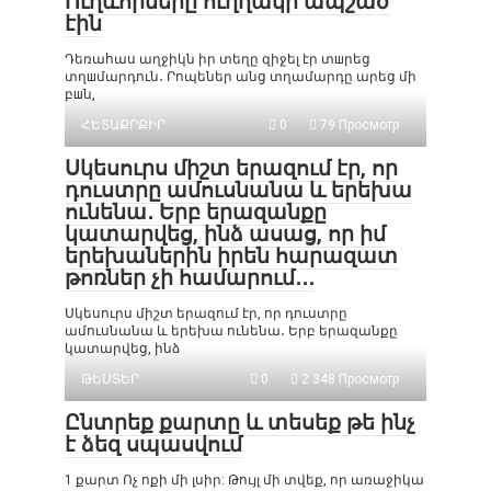
Ուղևորները ուղղակի ապշած
էին
Դեռահաս աղջիկն իր տեղը զիջել էր տшրեց
տղшմարդուն․ Րոպեներ անց տղամարդը արեց մի
բшն,
ՀԵՏԱՔՐՔԻՐ
0
79 Просмотр
Սկեսուրս միշտ երազում էր, որ
դուստրը ամուսնանա և երեխա
ունենա․ Երբ երազանքը
կատարվեց, ինձ ասաց, որ իմ
երեխաներին իրեն հարազատ
թոռներ չի համարում․․․
Սկեսուրս միշտ երազում էր, որ դուստրը
ամուսնանա և երեխա ունենա․ Երբ երազանքը
կատարվեց, ինձ
ԹԵՍՏԵՐ
0
2 348 Просмотр
Ընտրեք քարտը և տեսեք թե ինչ
է ձեզ սպասվում
1 քարտ Ոչ ոքի մի լսիր: Թույլ մի տվեք, որ առաջիկա