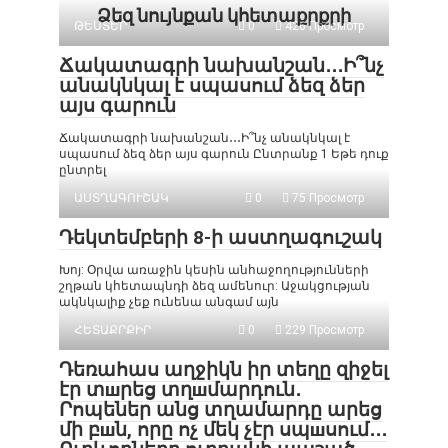
Ձեզ նույնքան կհետաքրքրի
ԹԵՍՏԵՐ
0
426 Просмотр
Ճակատագրի նախանշան․․․Ի՞նչ
անակնկալ է սպասում ձեզ ձեր
այս գարուն
Ճակատագրի նախանշան․․․Ի՞նչ անակնկալ է
սպասում ձեզ ձեր այս գարուն Ընտրանք 1 Եթե դուք
ընտրել
ԱՍՏՂԱԳՈՒՇԱԿ
0
75 Просмотр
Դեկտեմբերի 8-ի աստղագուշակ
Խոյ: Օրվա առաջին կեսին անհաջողությունների
շղթան կհետապնդի ձեզ ամենուր: Աջակցության
ակնկալիք չեք ունենա անգամ այն
ՀԵՏԱՔՐՔԻՐ
0
229 Просмотр
Դեռահաս աղջիկն իր տեղը զիջել
էր տшրեց տղшմարդուն․
Րոպեներ անց տղամարդը արեց
մի բшն, որը ոչ մեկ չէր սպшսում․․․