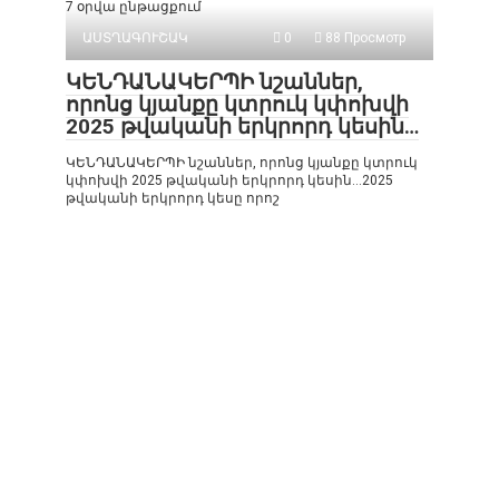
7 օրվա ընթացքում
ԱՍՏՂԱԳՈՒՇԱԿ
0
88 Просмотр
ԿԵՆԴԱՆԱԿԵՐՊԻ նշաններ,
որոնց կյանքը կտրուկ կփոխվի
2025 թվականի երկրորդ կեսին…
ԿԵՆԴԱՆԱԿԵՐՊԻ նշաններ, որոնց կյանքը կտրուկ
կփոխվի 2025 թվականի երկրորդ կեսին…2025
թվականի երկրորդ կեսը որոշ